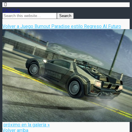
FilmClub
Volver a Juego Burnout Paradise estilo Regreso Al Futuro
próximo en la galería »
Volver arriba