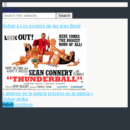
FilmClub
Volver a Los posters de las eras Bond
« anterior en la galería
próximo en la galería »
Volver arriba
móvil
escritorio