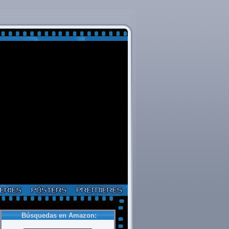
Búsquedas en Amazon: