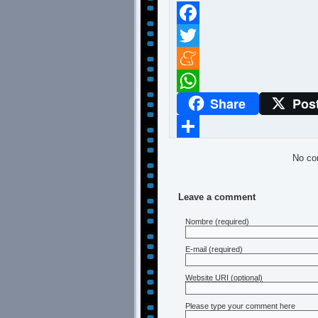
Facebook
Twitter
Meneame
Share
Pos
WhatsApp
Compartir
No co
Leave a comment
Nombre
(required)
E-mail
(required)
Website URI (optional)
Please type your comment here