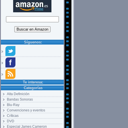
Síguenos:
Te interesa:
Categorías
Alta Definición
Bandas Sonoras
Blu-Ray
Convenciones y eventos
Críticas
DVD
Especial James Cameron