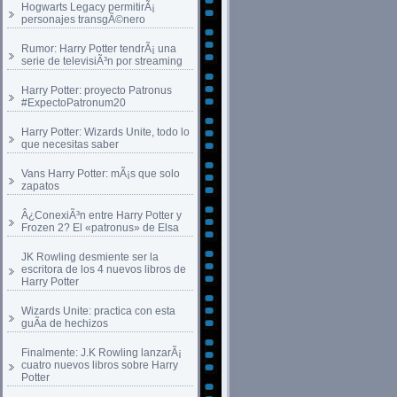
Hogwarts Legacy permitirÃ¡
personajes transgÃ©nero
Rumor: Harry Potter tendrÃ¡ una
serie de televisiÃ³n por streaming
Harry Potter: proyecto Patronus
#ExpectoPatronum20
Harry Potter: Wizards Unite, todo lo
que necesitas saber
Vans Harry Potter: mÃ¡s que solo
zapatos
Â¿ConexiÃ³n entre Harry Potter y
Frozen 2? El «patronus» de Elsa
JK Rowling desmiente ser la
escritora de los 4 nuevos libros de
Harry Potter
Wizards Unite: practica con esta
guÃ­a de hechizos
Finalmente: J.K Rowling lanzarÃ¡
cuatro nuevos libros sobre Harry
Potter