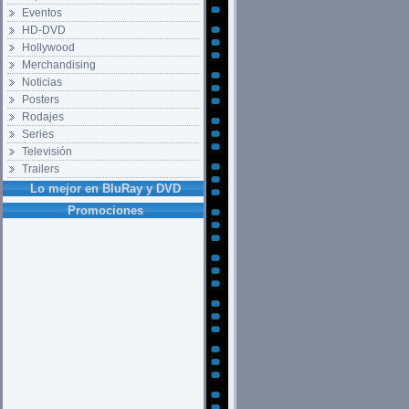
Eventos
HD-DVD
Hollywood
Merchandising
Noticias
Posters
Rodajes
Series
Televisión
Trailers
Lo mejor en BluRay y DVD
Promociones