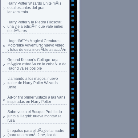
Harry Potter Wizards Unite mÃ¡s
detalles antes del gran
lanzamiento
Harry Potter y la Piedra Filosofal:
una vieja ediciÃ³n que vale miles
de dÃ³lares
Hagridâ€™s Magical Creatures
Motorbike Adventure: nuevo video
y fotos de esta increÃ­ble atracciÃ³n
Ground Keeper’s Cottage: una
mÃ¡gica estadÃ­a en la cabaÃ±a de
Hagrid ya es posible
Llamando a los magos: nuevo
trailer de Harry Potter Wizards
Unite
Â¡Por fin! primer vistazo a las Vans
inspiradas en Harry Potter
Sobrevuela el Bosque Prohibido
junto a Hagrid: nueva montaÃ±a
rusa
5 regalos para el dÃ­a de la madre
(para una mamÃ¡ fanÃ¡tica de