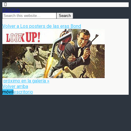
FilmClub
Volver a Los posters de las eras Bond
próximo en la galería »
Volver arriba
móvil
escritorio