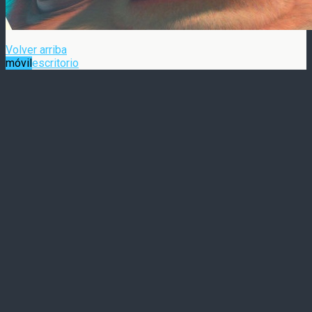
Volver arriba
móvil
escritorio