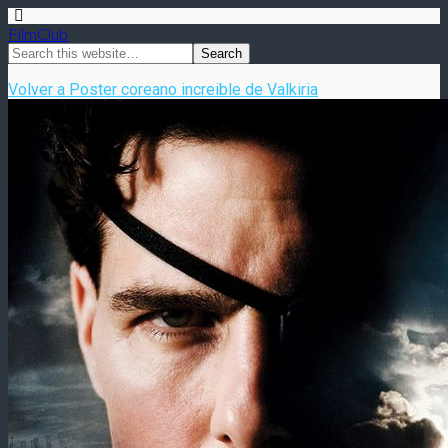
FilmClub
Volver a Poster coreano increible de Valkiria