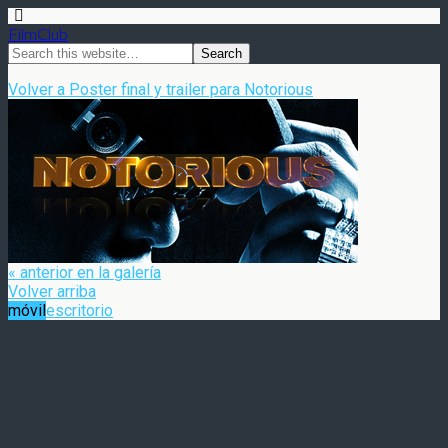
FilmClub
Volver a Poster final y trailer para Notorious
« anterior en la galería
Volver arriba
móvil
escritorio