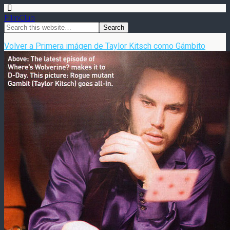
FilmClub
Volver a Primera imágen de Taylor Kitsch como Gámbito