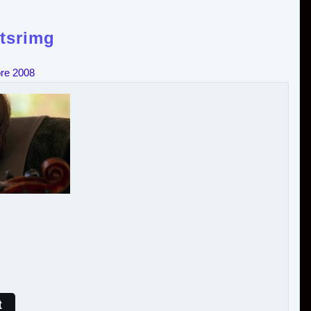
-tsrimg
re 2008
t