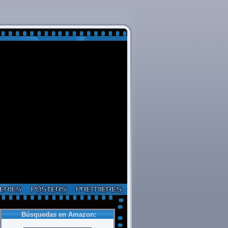
Búsquedas en Amazon: