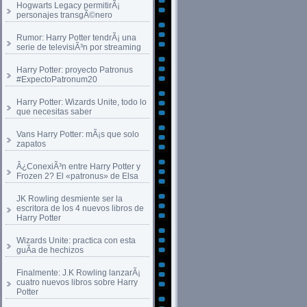
Hogwarts Legacy permitirÃ¡
personajes transgÃ©nero
Rumor: Harry Potter tendrÃ¡ una
serie de televisiÃ³n por streaming
Harry Potter: proyecto Patronus
#ExpectoPatronum20
Harry Potter: Wizards Unite, todo lo
que necesitas saber
Vans Harry Potter: mÃ¡s que solo
zapatos
Â¿ConexiÃ³n entre Harry Potter y
Frozen 2? El «patronus» de Elsa
JK Rowling desmiente ser la
escritora de los 4 nuevos libros de
Harry Potter
Wizards Unite: practica con esta
guÃ­a de hechizos
Finalmente: J.K Rowling lanzarÃ¡
cuatro nuevos libros sobre Harry
Potter