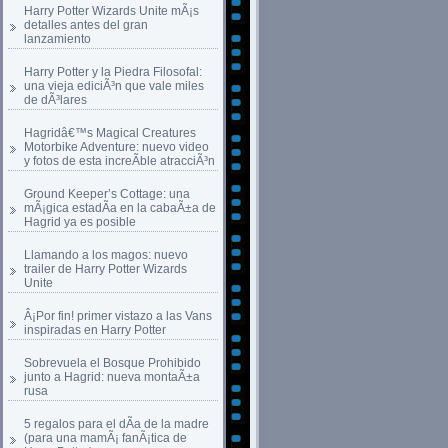
Harry Potter Wizards Unite mÃ¡s
detalles antes del gran
lanzamiento
Harry Potter y la Piedra Filosofal:
una vieja ediciÃ³n que vale miles
de dÃ³lares
Hagridâ€™s Magical Creatures
Motorbike Adventure: nuevo video
y fotos de esta increÃ­ble atracciÃ³n
Ground Keeper’s Cottage: una
mÃ¡gica estadÃ­a en la cabaÃ±a de
Hagrid ya es posible
Llamando a los magos: nuevo
trailer de Harry Potter Wizards
Unite
Â¡Por fin! primer vistazo a las Vans
inspiradas en Harry Potter
Sobrevuela el Bosque Prohibido
junto a Hagrid: nueva montaÃ±a
rusa
5 regalos para el dÃ­a de la madre
(para una mamÃ¡ fanÃ¡tica de