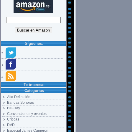
Síguenos:
Te interesa:
Categorías
Alta Definición
Bandas Sonoras
Blu-Ray
Convenciones y eventos
Críticas
DVD
Especial James Cameron