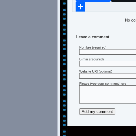
Compartir
No co
Leave a comment
Nombre
(required)
E-mail
(required)
Website URI (optional)
Please type your comment here