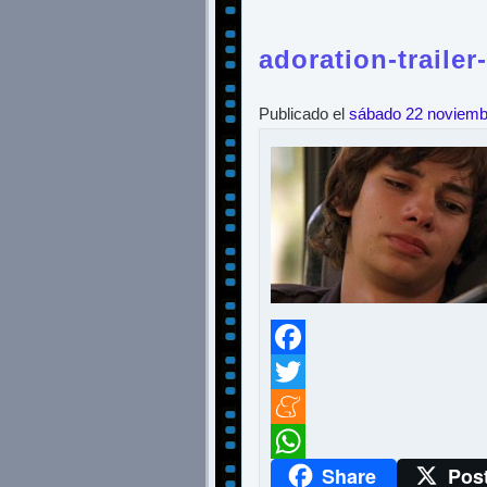
adoration-trailer
Publicado el
sábado 22 noviemb
Facebook
Twitter
Meneame
Share
Pos
WhatsApp