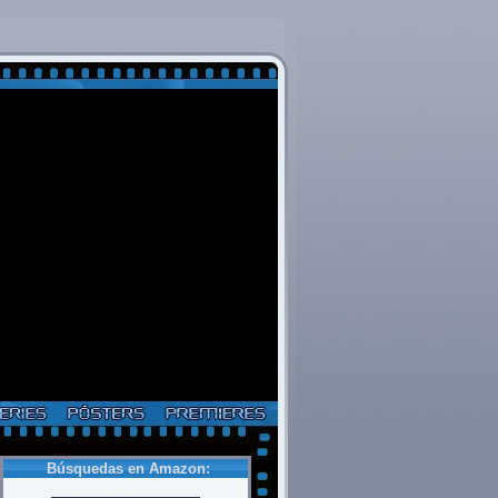
Búsquedas en Amazon: