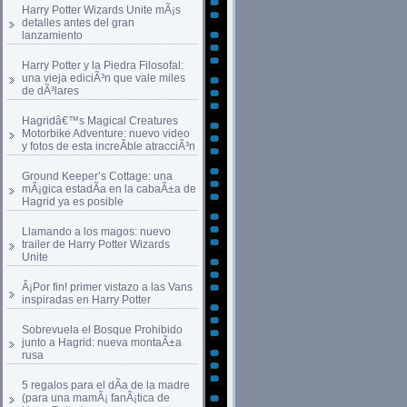
Harry Potter Wizards Unite mÃ¡s
detalles antes del gran
lanzamiento
Harry Potter y la Piedra Filosofal:
una vieja ediciÃ³n que vale miles
de dÃ³lares
Hagridâ€™s Magical Creatures
Motorbike Adventure: nuevo video
y fotos de esta increÃ­ble atracciÃ³n
Ground Keeper’s Cottage: una
mÃ¡gica estadÃ­a en la cabaÃ±a de
Hagrid ya es posible
Llamando a los magos: nuevo
trailer de Harry Potter Wizards
Unite
Â¡Por fin! primer vistazo a las Vans
inspiradas en Harry Potter
Sobrevuela el Bosque Prohibido
junto a Hagrid: nueva montaÃ±a
rusa
5 regalos para el dÃ­a de la madre
(para una mamÃ¡ fanÃ¡tica de