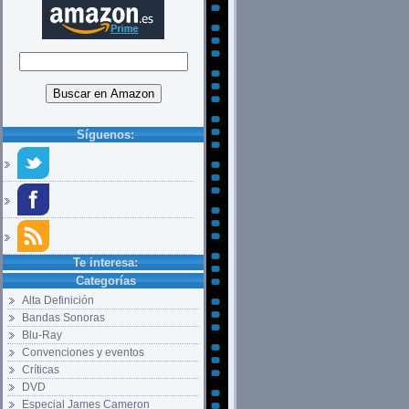
Síguenos:
Te interesa:
Categorías
Alta Definición
Bandas Sonoras
Blu-Ray
Convenciones y eventos
Críticas
DVD
Especial James Cameron