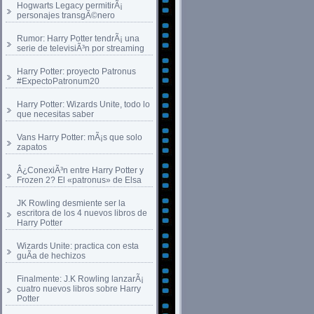
Hogwarts Legacy permitirÃ¡
personajes transgÃ©nero
Rumor: Harry Potter tendrÃ¡ una
serie de televisiÃ³n por streaming
Harry Potter: proyecto Patronus
#ExpectoPatronum20
Harry Potter: Wizards Unite, todo lo
que necesitas saber
Vans Harry Potter: mÃ¡s que solo
zapatos
Â¿ConexiÃ³n entre Harry Potter y
Frozen 2? El «patronus» de Elsa
JK Rowling desmiente ser la
escritora de los 4 nuevos libros de
Harry Potter
Wizards Unite: practica con esta
guÃ­a de hechizos
Finalmente: J.K Rowling lanzarÃ¡
cuatro nuevos libros sobre Harry
Potter