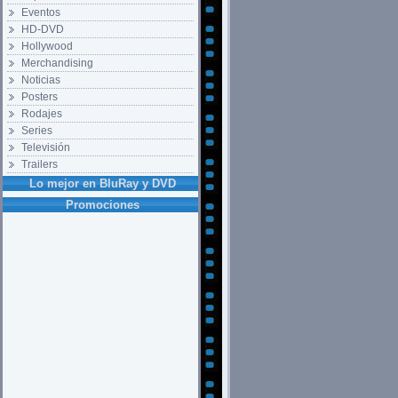
Eventos
HD-DVD
Hollywood
Merchandising
Noticias
Posters
Rodajes
Series
Televisión
Trailers
Lo mejor en BluRay y DVD
Promociones