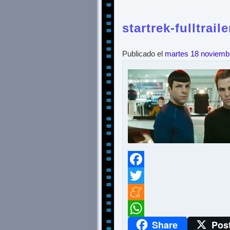
startrek-fulltraile
Publicado el
martes 18 noviemb
Facebook
Twitter
Meneame
Share
Pos
WhatsApp