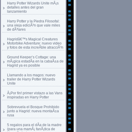
Harry Potter Wizards Unite mÃ¡s
detalles antes del gran
lanzamiento
Harry Potter y la Piedra Filosofal:
una vieja ediciÃ³n que vale miles
de dÃ³lares
Hagridâ€™s Magical Creatures
Motorbike Adventure: nuevo video
y fotos de esta increÃ­ble atracciÃ³n
Ground Keeper’s Cottage: una
mÃ¡gica estadÃ­a en la cabaÃ±a de
Hagrid ya es posible
Llamando a los magos: nuevo
trailer de Harry Potter Wizards
Unite
Â¡Por fin! primer vistazo a las Vans
inspiradas en Harry Potter
Sobrevuela el Bosque Prohibido
junto a Hagrid: nueva montaÃ±a
rusa
5 regalos para el dÃ­a de la madre
(para una mamÃ¡ fanÃ¡tica de