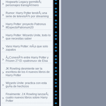
Hogwarts Legacy permitirÃ¡
personajes transgÃ©nero
Rumor: Harry Potter tendrÃ¡ una
serie de televisiÃ³n por streaming
Harry Potter: proyecto Patronus
#ExpectoPatronum20
Harry Potter: Wizards Unite, todo lo
que necesitas saber
Vans Harry Potter: mÃ¡s que solo
zapatos
Â¿ConexiÃ³n entre Harry Potter y
Frozen 2? El «patronus» de Elsa
JK Rowling desmiente ser la
escritora de los 4 nuevos libros de
Harry Potter
Wizards Unite: practica con esta
guÃ­a de hechizos
Finalmente: J.K Rowling lanzarÃ¡
cuatro nuevos libros sobre Harry
Potter