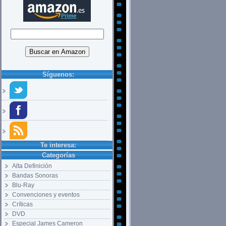
Síguenos:
Te interesa:
Categorías
Alta Definición
Bandas Sonoras
Blu-Ray
Convenciones y eventos
Críticas
DVD
Especial James Cameron