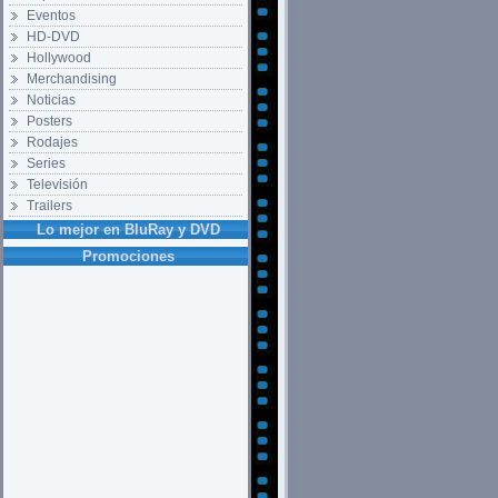
Eventos
HD-DVD
Hollywood
Merchandising
Noticias
Posters
Rodajes
Series
Televisión
Trailers
Lo mejor en BluRay y DVD
Promociones