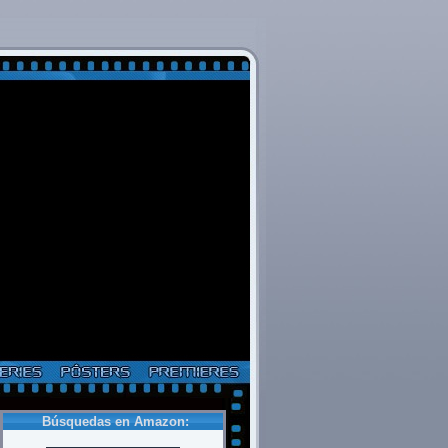
Búsquedas en Amazon: