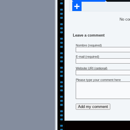
Compartir
No co
Leave a comment
Nombre
(required)
E-mail
(required)
Website URI (optional)
Please type your comment here