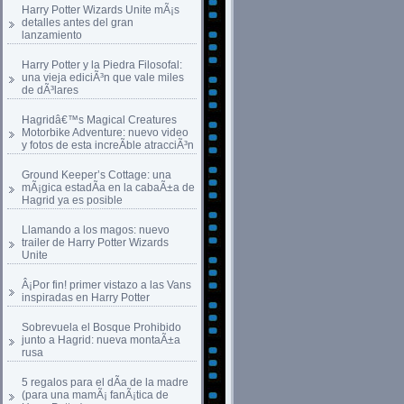
Harry Potter Wizards Unite mÃ¡s
detalles antes del gran
lanzamiento
Harry Potter y la Piedra Filosofal:
una vieja ediciÃ³n que vale miles
de dÃ³lares
Hagridâ€™s Magical Creatures
Motorbike Adventure: nuevo video
y fotos de esta increÃ­ble atracciÃ³n
Ground Keeper’s Cottage: una
mÃ¡gica estadÃ­a en la cabaÃ±a de
Hagrid ya es posible
Llamando a los magos: nuevo
trailer de Harry Potter Wizards
Unite
Â¡Por fin! primer vistazo a las Vans
inspiradas en Harry Potter
Sobrevuela el Bosque Prohibido
junto a Hagrid: nueva montaÃ±a
rusa
5 regalos para el dÃ­a de la madre
(para una mamÃ¡ fanÃ¡tica de