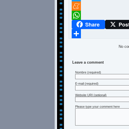
Twitter
Meneame
Share
Pos
WhatsApp
Compartir
No co
Leave a comment
Nombre
(required)
E-mail
(required)
Website URI (optional)
Please type your comment here