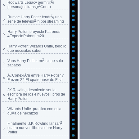
Hogwarts Legacy permitirÃ¡
personajes transgÃ©nero
Rumor: Harry Potter tendrÃ¡ una
serie de televisiÃ³n por streaming
Harry Potter: proyecto Patronus
#ExpectoPatronum20
Harry Potter: Wizards Unite, todo lo
que necesitas saber
Vans Harry Potter: mÃ¡s que solo
zapatos
Â¿ConexiÃ³n entre Harry Potter y
Frozen 2? El «patronus» de Elsa
JK Rowling desmiente ser la
escritora de los 4 nuevos libros de
Harry Potter
Wizards Unite: practica con esta
guÃ­a de hechizos
Finalmente: J.K Rowling lanzarÃ¡
cuatro nuevos libros sobre Harry
Potter