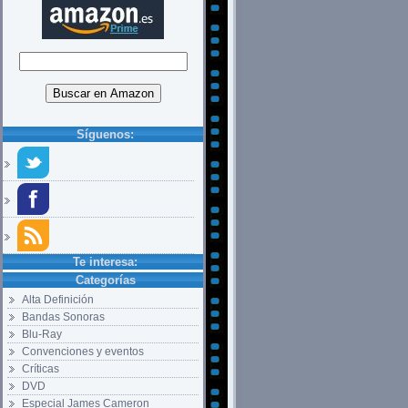
Síguenos:
Te interesa:
Categorías
Alta Definición
Bandas Sonoras
Blu-Ray
Convenciones y eventos
Críticas
DVD
Especial James Cameron