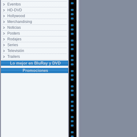
Eventos
HD-DVD
Hollywood
Merchandising
Noticias
Posters
Rodajes
Series
Televisión
Trailers
Lo mejor en BluRay y DVD
Promociones