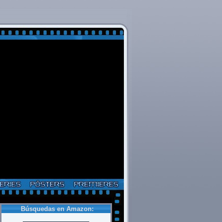
Búsquedas en Amazon: