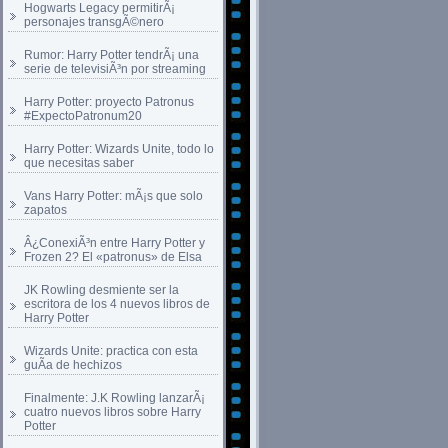
Hogwarts Legacy permitirÃ¡
personajes transgÃ©nero
Rumor: Harry Potter tendrÃ¡ una
serie de televisiÃ³n por streaming
Harry Potter: proyecto Patronus
#ExpectoPatronum20
Harry Potter: Wizards Unite, todo lo
que necesitas saber
Vans Harry Potter: mÃ¡s que solo
zapatos
Â¿ConexiÃ³n entre Harry Potter y
Frozen 2? El «patronus» de Elsa
JK Rowling desmiente ser la
escritora de los 4 nuevos libros de
Harry Potter
Wizards Unite: practica con esta
guÃ­a de hechizos
Finalmente: J.K Rowling lanzarÃ¡
cuatro nuevos libros sobre Harry
Potter