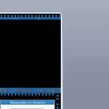
Búsquedas en Amazon: