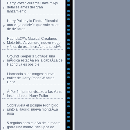
Harry Potter Wizards Unite mÃ¡s
detalles antes del gran
lanzamiento
Harry Potter y la Piedra Filosofal:
una vieja ediciÃ³n que vale miles
de dÃ³lares
Hagridâ€™s Magical Creatures
Motorbike Adventure: nuevo video
y fotos de esta increÃ­ble atracciÃ³n
Ground Keeper’s Cottage: una
mÃ¡gica estadÃ­a en la cabaÃ±a de
Hagrid ya es posible
Llamando a los magos: nuevo
trailer de Harry Potter Wizards
Unite
Â¡Por fin! primer vistazo a las Vans
inspiradas en Harry Potter
Sobrevuela el Bosque Prohibido
junto a Hagrid: nueva montaÃ±a
rusa
5 regalos para el dÃ­a de la madre
(para una mamÃ¡ fanÃ¡tica de