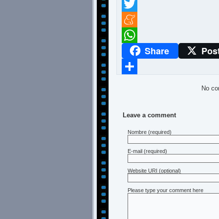
Facebook
Twitter
Meneame
Share
Pos
WhatsApp
Compartir
No co
Leave a comment
Nombre
(required)
E-mail
(required)
Website URI (optional)
Please type your comment here