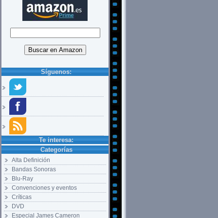
Síguenos:
Te interesa:
Categorías
Alta Definición
Bandas Sonoras
Blu-Ray
Convenciones y eventos
Críticas
DVD
Especial James Cameron