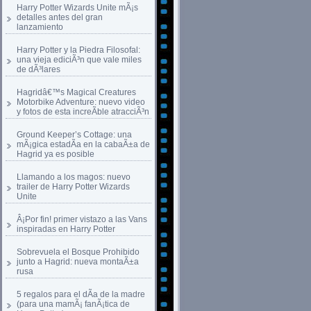
Harry Potter Wizards Unite mÃ¡s
detalles antes del gran
lanzamiento
Harry Potter y la Piedra Filosofal:
una vieja ediciÃ³n que vale miles
de dÃ³lares
Hagridâ€™s Magical Creatures
Motorbike Adventure: nuevo video
y fotos de esta increÃ­ble atracciÃ³n
Ground Keeper’s Cottage: una
mÃ¡gica estadÃ­a en la cabaÃ±a de
Hagrid ya es posible
Llamando a los magos: nuevo
trailer de Harry Potter Wizards
Unite
Â¡Por fin! primer vistazo a las Vans
inspiradas en Harry Potter
Sobrevuela el Bosque Prohibido
junto a Hagrid: nueva montaÃ±a
rusa
5 regalos para el dÃ­a de la madre
(para una mamÃ¡ fanÃ¡tica de