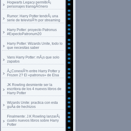
Hogwarts Legacy permitirÃ¡
personajes transgÃ©nero
Rumor: Harry Potter tendrÃ¡ una
serie de televisiÃ³n por streaming
Harry Potter: proyecto Patronus
#ExpectoPatronum20
Harry Potter: Wizards Unite, todo lo
que necesitas saber
Vans Harry Potter: mÃ¡s que solo
zapatos
Â¿ConexiÃ³n entre Harry Potter y
Frozen 2? El «patronus» de Elsa
JK Rowling desmiente ser la
escritora de los 4 nuevos libros de
Harry Potter
Wizards Unite: practica con esta
guÃ­a de hechizos
Finalmente: J.K Rowling lanzarÃ¡
cuatro nuevos libros sobre Harry
Potter