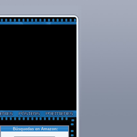
Búsquedas en Amazon: