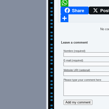
Meneame
Share
Pos
WhatsApp
Compartir
No co
Leave a comment
Nombre
(required)
E-mail
(required)
Website URI (optional)
Please type your comment here