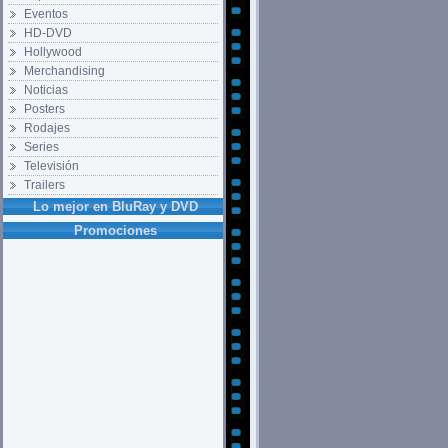
Eventos
HD-DVD
Hollywood
Merchandising
Noticias
Posters
Rodajes
Series
Televisión
Trailers
Lo mejor en BluRay y DVD
Promociones