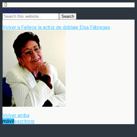
FilmClub
Volver a Fallece la actriz de doblaje Elsa Fábregas
Volver arriba
móvil
escritorio