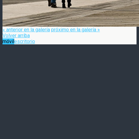
« anterior en la galería
próximo en la galería »
Volver arriba
móvil
escritorio