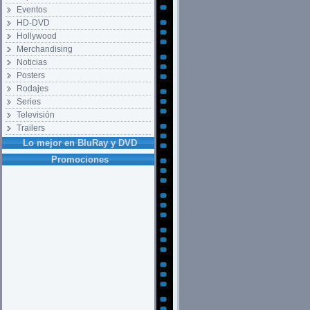
Eventos
HD-DVD
Hollywood
Merchandising
Noticias
Posters
Rodajes
Series
Televisión
Trailers
Lo mejor en BluRay y DVD
Promociones