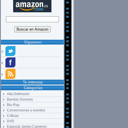
Síguenos:
Te interesa:
Categorías
Alta Definición
Bandas Sonoras
Blu-Ray
Convenciones y eventos
Críticas
DVD
Especial James Cameron