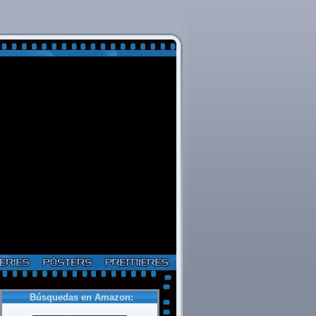
Búsquedas en Amazon: