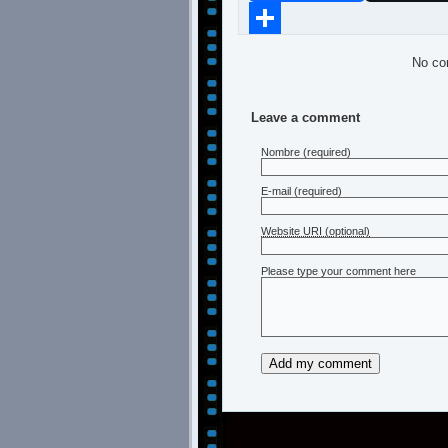
Compartir
No co
Leave a comment
Nombre
(required)
E-mail
(required)
Website URI (optional)
Please type your comment here