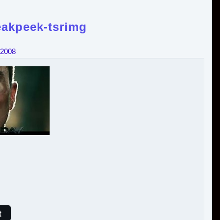
eakpeek-tsrimg
 2008
t