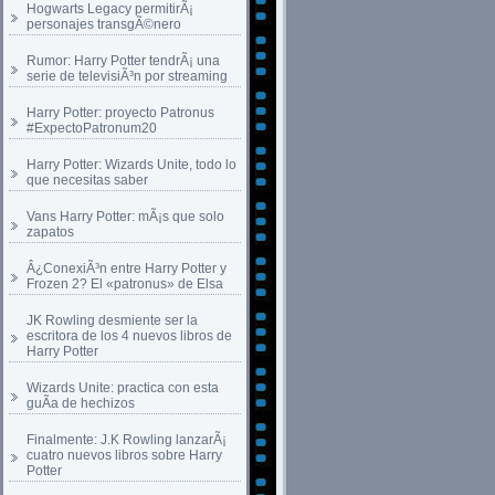
Hogwarts Legacy permitirÃ¡
personajes transgÃ©nero
Rumor: Harry Potter tendrÃ¡ una
serie de televisiÃ³n por streaming
Harry Potter: proyecto Patronus
#ExpectoPatronum20
Harry Potter: Wizards Unite, todo lo
que necesitas saber
Vans Harry Potter: mÃ¡s que solo
zapatos
Â¿ConexiÃ³n entre Harry Potter y
Frozen 2? El «patronus» de Elsa
JK Rowling desmiente ser la
escritora de los 4 nuevos libros de
Harry Potter
Wizards Unite: practica con esta
guÃ­a de hechizos
Finalmente: J.K Rowling lanzarÃ¡
cuatro nuevos libros sobre Harry
Potter