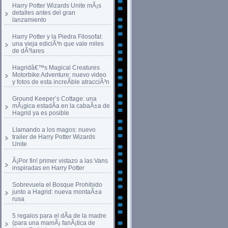
Harry Potter Wizards Unite mÃ¡s
detalles antes del gran
lanzamiento
Harry Potter y la Piedra Filosofal:
una vieja ediciÃ³n que vale miles
de dÃ³lares
Hagridâ€™s Magical Creatures
Motorbike Adventure: nuevo video
y fotos de esta increÃ­ble atracciÃ³n
Ground Keeper’s Cottage: una
mÃ¡gica estadÃ­a en la cabaÃ±a de
Hagrid ya es posible
Llamando a los magos: nuevo
trailer de Harry Potter Wizards
Unite
Â¡Por fin! primer vistazo a las Vans
inspiradas en Harry Potter
Sobrevuela el Bosque Prohibido
junto a Hagrid: nueva montaÃ±a
rusa
5 regalos para el dÃ­a de la madre
(para una mamÃ¡ fanÃ¡tica de