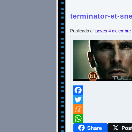
terminator-et-sn
Publicado el
jueves 4 diciembre
Facebook
Twitter
Meneame
Share
Pos
WhatsApp