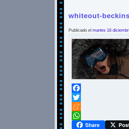
whiteout-beckins
Publicado el
martes 16 diciemb
Facebook
Twitter
Meneame
Share
Pos
WhatsApp