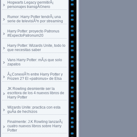
Hogwarts Legacy permitirÃ¡
personajes transgÃ©nero
Rumor: Harry Potter tendrÃ¡ una
serie de televisiÃ³n por streaming
Harry Potter: proyecto Patronus
#ExpectoPatronum20
Harry Potter: Wizards Unite, todo lo
que necesitas saber
Vans Harry Potter: mÃ¡s que solo
zapatos
Â¿ConexiÃ³n entre Harry Potter y
Frozen 2? El «patronus» de Elsa
JK Rowling desmiente ser la
escritora de los 4 nuevos libros de
Harry Potter
Wizards Unite: practica con esta
guÃ­a de hechizos
Finalmente: J.K Rowling lanzarÃ¡
cuatro nuevos libros sobre Harry
Potter