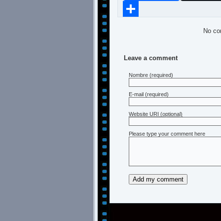
Compartir
No co
Leave a comment
Nombre
(required)
E-mail
(required)
Website URI (optional)
Please type your comment here