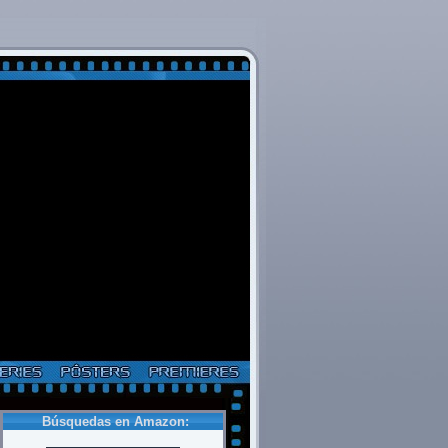
Búsquedas en Amazon: