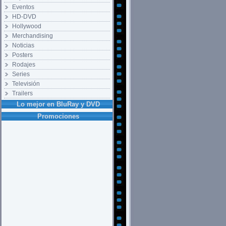
Eventos
HD-DVD
Hollywood
Merchandising
Noticias
Posters
Rodajes
Series
Televisión
Trailers
Lo mejor en BluRay y DVD
Promociones