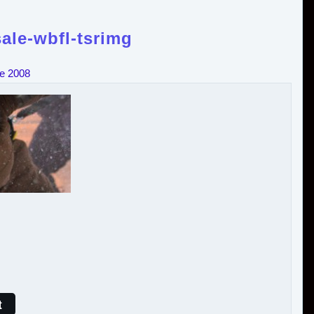
ale-wbfl-tsrimg
re 2008
t