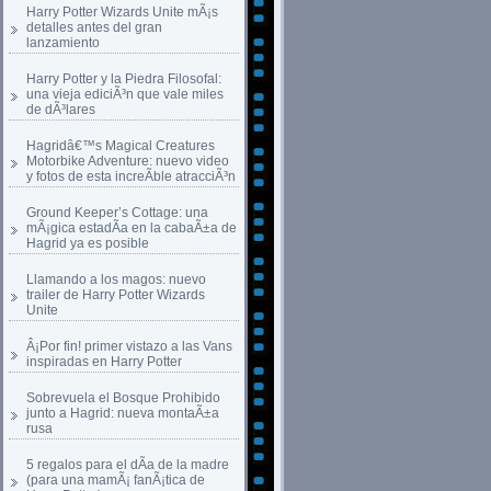
Harry Potter Wizards Unite mÃ¡s
detalles antes del gran
lanzamiento
Harry Potter y la Piedra Filosofal:
una vieja ediciÃ³n que vale miles
de dÃ³lares
Hagridâ€™s Magical Creatures
Motorbike Adventure: nuevo video
y fotos de esta increÃ­ble atracciÃ³n
Ground Keeper’s Cottage: una
mÃ¡gica estadÃ­a en la cabaÃ±a de
Hagrid ya es posible
Llamando a los magos: nuevo
trailer de Harry Potter Wizards
Unite
Â¡Por fin! primer vistazo a las Vans
inspiradas en Harry Potter
Sobrevuela el Bosque Prohibido
junto a Hagrid: nueva montaÃ±a
rusa
5 regalos para el dÃ­a de la madre
(para una mamÃ¡ fanÃ¡tica de