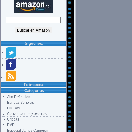
Síguenos:
Te interesa:
Categorías
Alta Definición
Bandas Sonoras
Blu-Ray
Convenciones y eventos
Críticas
DVD
Especial James Cameron