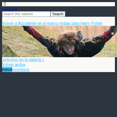
FilmClub
Volver a Accidente en el nuevo rodaje para Harry Potter
próximo en la galería »
Volver arriba
móvil
escritorio