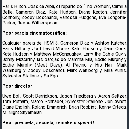
Paris Hilton, Jessica Alba, el reparto de “The Women”, Camilla
Belle, Cameron Diaz, Kate Hudson, Diane Keaton, Jennifer
Connelly, Zooey Deschanel, Vanessa Hudgens, Eva Longoria-
Parker, Reese Witherspoon
Peor pareja cinematográfica:
Cualquier pareja de HSM 3, Cameron Diaz y Ashton Kutcher,
Paris Hilton y Joel David Moore, Kate Hudson y Dane Cook,
Kate Hudson y Matthew McConaughey, Larry the Cable Guy y
Jenny McCarthy, las parejas de Mamma Mia, Eddie Murphy y
Eddie Murphy (Meet Dave), Al Pacino y His Hair, Mark
Wahlberg y Zooey Deschanel, Mark Wahlberg y Mila Kunis,
Sylvester Stallone y Su Ego
Peor director:
Uwe Boll, Scott Derrickson, Jason Friedberg y Aaron Seltzer,
Tom Putnam, Marco Schnabel, Sylvester Stallone, Jon Avnet,
Diane English, Roland Emmerich, Brian Robbins, Kenny Ortega,
M. Night Shyamalan
Peor precuela, secuela, remake o
spin-off
: