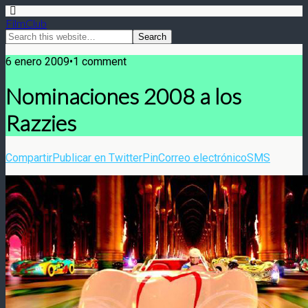
FilmClub
6 enero 2009•1 comment
Nominaciones 2008 a los
Razzies
Compartir
Publicar en Twitter
Pin
Correo electrónico
SMS