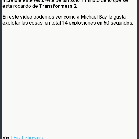
Increible este
featurette
de tan solo 1 minuto de lo que se
está rodando de
Transformers 2
.
En este video podemos ver como a Michael Bay le gusta
explotar las cosas, en total 14 explosiones en 60 segundos.
Via |
First Showing