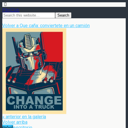
FilmClub
Volver a Que caña: conviertete en un camión
« anterior en la galería
Volver arriba
móvil
escritorio