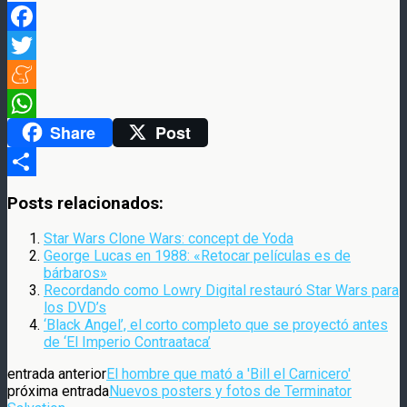
Facebook
Twitter
Meneame
Share
Post
WhatsApp
Compartir
Posts relacionados:
Star Wars Clone Wars: concept de Yoda
George Lucas en 1988: «Retocar películas es de
bárbaros»
Recordando como Lowry Digital restauró Star Wars para
los DVD’s
‘Black Angel’, el corto completo que se proyectó antes
de ‘El Imperio Contraataca’
entrada anterior
El hombre que mató a 'Bill el Carnicero'
próxima entrada
Nuevos posters y fotos de Terminator