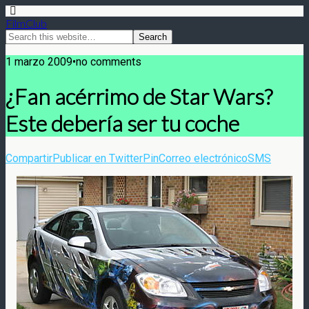
FilmClub
1 marzo 2009•no comments
¿Fan acérrimo de Star Wars?
Este debería ser tu coche
Compartir
Publicar en Twitter
Pin
Correo electrónico
SMS