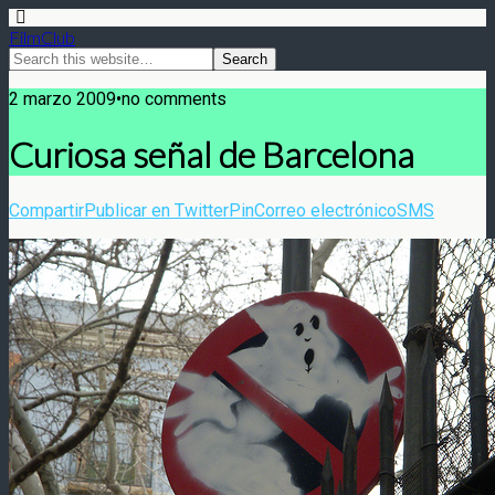
FilmClub
2 marzo 2009•no comments
Curiosa señal de Barcelona
Compartir
Publicar en Twitter
Pin
Correo electrónico
SMS