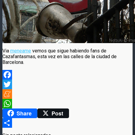
Via
meneame
vemos que sigue habiendo fans de
Cazafantasmas, esta vez en las calles de la ciudad de
Barcelona.
Facebook
Twitter
Meneame
Share
Post
WhatsApp
Compartir