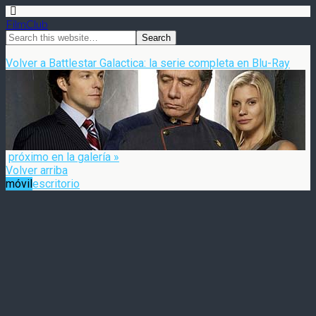
FilmClub
Volver a Battlestar Galactica: la serie completa en Blu-Ray
próximo en la galería »
Volver arriba
móvil
escritorio