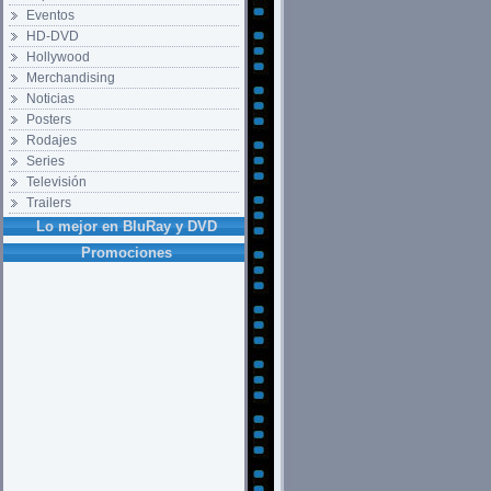
Eventos
HD-DVD
Hollywood
Merchandising
Noticias
Posters
Rodajes
Series
Televisión
Trailers
Lo mejor en BluRay y DVD
Promociones