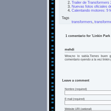
Trailer de Transformers
Nuevas fotos oficiales 
Calentando motores: 9 
Tags
transformers
,
transform
1 comentario for 'Linkin Par
mehdi
Wow,no lo sabía.Tienes buen gu
comentario oyendo a la vez linkin p
Leave a comment
Nombre
(required)
E-mail
(required)
Website URI (optional)