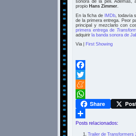
sonora de la peli. Además, 
propio
Hans Zimmer
.
En la ficha de
IMDb
, todavía 
de la primera entrega. Peor p
principal y mezclarlo con co
primera entrega de
Transfor
adquirir
l
a banda sonora de J
Via |
First Showing
Facebook
Twitter
Meneame
Share
Pos
WhatsApp
Posts relacionados:
Compartir
Trailer de Transformers