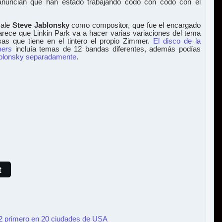
anuncian que han estado trabajando codo con codo con el
sale
Steve Jablonsky
como compositor, que fue el encargado
arece que Linkin Park va a hacer varias variaciones del tema
sas que tiene en el tintero el propio Zimmer.
El disco de la
mers
incluía temas de 12 bandas diferentes, además podías
ablonsky separadamente
.
t
 2 primero en 20 ciudades de USA