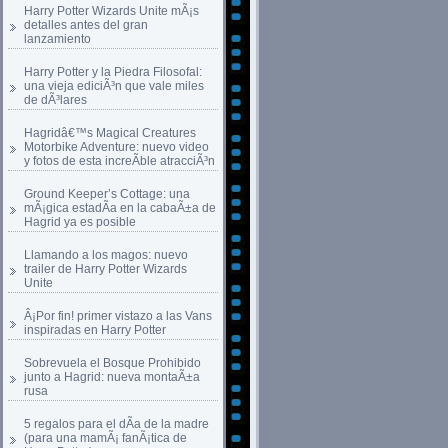
Harry Potter Wizards Unite mÃ¡s
detalles antes del gran
lanzamiento
Harry Potter y la Piedra Filosofal:
una vieja ediciÃ³n que vale miles
de dÃ³lares
Hagridâ€™s Magical Creatures
Motorbike Adventure: nuevo video
y fotos de esta increÃ­ble atracciÃ³n
Ground Keeper’s Cottage: una
mÃ¡gica estadÃ­a en la cabaÃ±a de
Hagrid ya es posible
Llamando a los magos: nuevo
trailer de Harry Potter Wizards
Unite
Â¡Por fin! primer vistazo a las Vans
inspiradas en Harry Potter
Sobrevuela el Bosque Prohibido
junto a Hagrid: nueva montaÃ±a
rusa
5 regalos para el dÃ­a de la madre
(para una mamÃ¡ fanÃ¡tica de