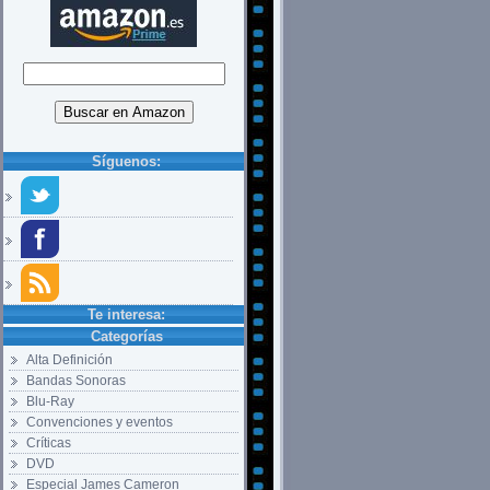
Síguenos:
Te interesa:
Categorías
Alta Definición
Bandas Sonoras
Blu-Ray
Convenciones y eventos
Críticas
DVD
Especial James Cameron