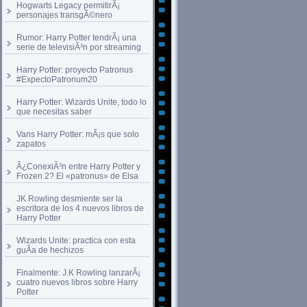
Hogwarts Legacy permitirÃ¡
personajes transgÃ©nero
Rumor: Harry Potter tendrÃ¡ una
serie de televisiÃ³n por streaming
Harry Potter: proyecto Patronus
#ExpectoPatronum20
Harry Potter: Wizards Unite, todo lo
que necesitas saber
Vans Harry Potter: mÃ¡s que solo
zapatos
Â¿ConexiÃ³n entre Harry Potter y
Frozen 2? El «patronus» de Elsa
JK Rowling desmiente ser la
escritora de los 4 nuevos libros de
Harry Potter
Wizards Unite: practica con esta
guÃ­a de hechizos
Finalmente: J.K Rowling lanzarÃ¡
cuatro nuevos libros sobre Harry
Potter