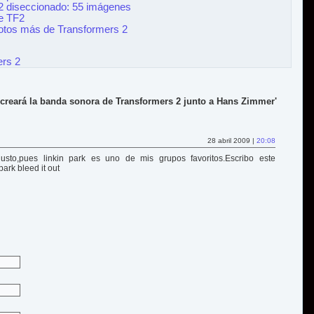
 2 diseccionado: 55 imágenes
de TF2
fotos más de Transformers 2
ers 2
k creará la banda sonora de Transformers 2 junto a Hans Zimmer'
28 abril 2009 |
20:08
sto,pues linkin park es uno de mis grupos favoritos.Escribo este
ark bleed it out