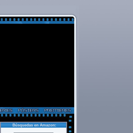
Búsquedas en Amazon: