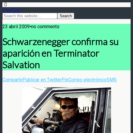
FilmClub
23 abril 2009•no comments
Schwarzenegger confirma su
aparición en Terminator
Salvation
Compartir
Publicar en Twitter
Pin
Correo electrónico
SMS