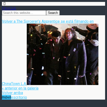
FilmClub
Volver a The Sorcerer’s Apprentice se está filmando en
ChinaTown L.A.
« anterior en la galería
Volver arriba
móvil
escritorio