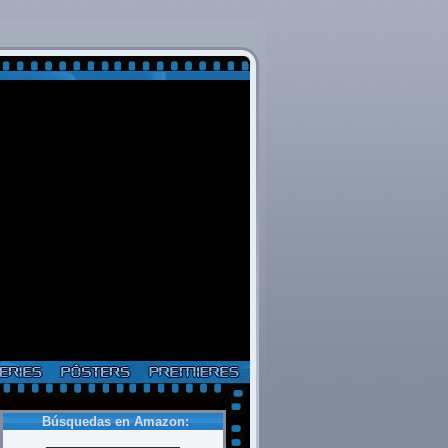
Búsquedas en Amazon: