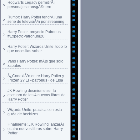
Hogwarts Legacy permitirÃ¡
personajes transgÃ©nero
Rumor: Harry Potter tendrÃ¡ una
serie de televisiÃ³n por streaming
Harry Potter: proyecto Patronus
#ExpectoPatronum20
Harry Potter: Wizards Unite, todo lo
que necesitas saber
Vans Harry Potter: mÃ¡s que solo
zapatos
Â¿ConexiÃ³n entre Harry Potter y
Frozen 2? El «patronus» de Elsa
JK Rowling desmiente ser la
escritora de los 4 nuevos libros de
Harry Potter
Wizards Unite: practica con esta
guÃ­a de hechizos
Finalmente: J.K Rowling lanzarÃ¡
cuatro nuevos libros sobre Harry
Potter