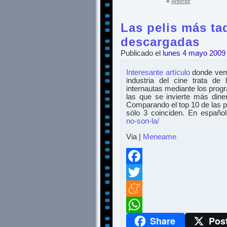
«
Anterior
Las pelis más ta
descargadas
Publicado el
lunes 4 mayo 2009
Interesante artículo
donde vemo
industria del cine trata d
internautas mediante los progr
las que se invierte más dine
Comparando el top 10 de las p
sólo 3 coinciden. En españo
no-son-la/
Via |
Meneame
Facebook
Twitter
Meneame
Share
Pos
WhatsApp