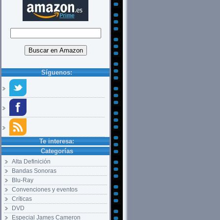
Síguenos:
Te interesa:
Categorías
Alta Definición
Bandas Sonoras
Blu-Ray
Convenciones y eventos
Críticas
DVD
Especial James Cameron