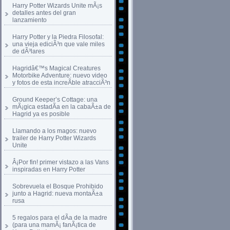
Harry Potter Wizards Unite mÃ¡s
detalles antes del gran
lanzamiento
Harry Potter y la Piedra Filosofal:
una vieja ediciÃ³n que vale miles
de dÃ³lares
Hagridâ€™s Magical Creatures
Motorbike Adventure: nuevo video
y fotos de esta increÃ­ble atracciÃ³n
Ground Keeper’s Cottage: una
mÃ¡gica estadÃ­a en la cabaÃ±a de
Hagrid ya es posible
Llamando a los magos: nuevo
trailer de Harry Potter Wizards
Unite
Â¡Por fin! primer vistazo a las Vans
inspiradas en Harry Potter
Sobrevuela el Bosque Prohibido
junto a Hagrid: nueva montaÃ±a
rusa
5 regalos para el dÃ­a de la madre
(para una mamÃ¡ fanÃ¡tica de