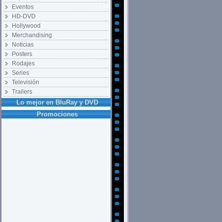
Eventos
HD-DVD
Hollywood
Merchandising
Noticias
Posters
Rodajes
Series
Televisión
Trailers
Lo mejor en BluRay y DVD
Promociones