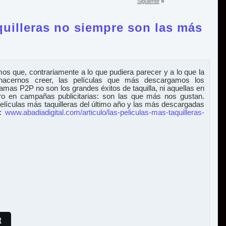
»
Siguiente
quilleras no siempre son las más
s que, contrariamente a lo que pudiera parecer y a lo que la
e hacernos creer, las películas que más descargamos los
amas P2P no son los grandes éxitos de taquilla, ni aquellas en
ro en campañas publicitarias: son las que más nos gustan.
elículas más taquilleras del último año y las más descargadas
l:
www.abadiadigital.com/articulo/las-peliculas-mas-taquilleras-
t