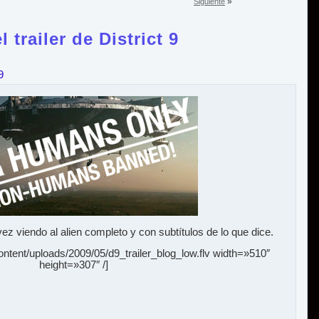
»
Siguiente
 trailer de District 9
9
vez viendo al alien completo y con subtítulos de lo que dice.
ntent/uploads/2009/05/d9_trailer_blog_low.flv width=»510″
height=»307″ /]