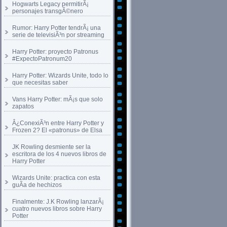
Hogwarts Legacy permitirÃ¡
personajes transgÃ©nero
Rumor: Harry Potter tendrÃ¡ una
serie de televisiÃ³n por streaming
Harry Potter: proyecto Patronus
#ExpectoPatronum20
Harry Potter: Wizards Unite, todo lo
que necesitas saber
Vans Harry Potter: mÃ¡s que solo
zapatos
Â¿ConexiÃ³n entre Harry Potter y
Frozen 2? El «patronus» de Elsa
JK Rowling desmiente ser la
escritora de los 4 nuevos libros de
Harry Potter
Wizards Unite: practica con esta
guÃ­a de hechizos
Finalmente: J.K Rowling lanzarÃ¡
cuatro nuevos libros sobre Harry
Potter