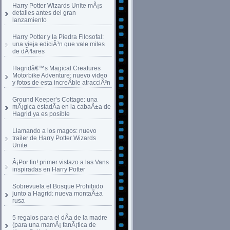
Harry Potter Wizards Unite mÃ¡s
detalles antes del gran
lanzamiento
Harry Potter y la Piedra Filosofal:
una vieja ediciÃ³n que vale miles
de dÃ³lares
Hagridâ€™s Magical Creatures
Motorbike Adventure: nuevo video
y fotos de esta increÃ­ble atracciÃ³n
Ground Keeper’s Cottage: una
mÃ¡gica estadÃ­a en la cabaÃ±a de
Hagrid ya es posible
Llamando a los magos: nuevo
trailer de Harry Potter Wizards
Unite
Â¡Por fin! primer vistazo a las Vans
inspiradas en Harry Potter
Sobrevuela el Bosque Prohibido
junto a Hagrid: nueva montaÃ±a
rusa
5 regalos para el dÃ­a de la madre
(para una mamÃ¡ fanÃ¡tica de