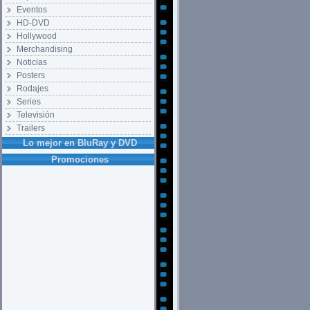
Eventos
HD-DVD
Hollywood
Merchandising
Noticias
Posters
Rodajes
Series
Televisión
Trailers
Lo mejor en BluRay y DVD
Promociones