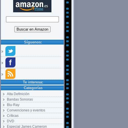
Síguenos:
Te interesa:
Categorías
Alta Definición
Bandas Sonoras
Blu-Ray
Convenciones y eventos
Críticas
DVD
Especial James Cameron