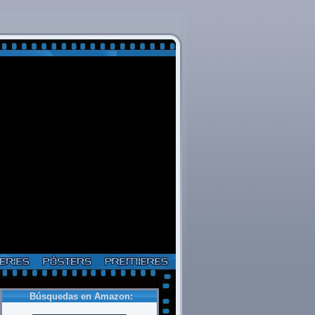
Búsquedas en Amazon: