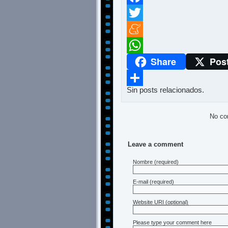
Facebook
Twitter
Meneame
Share
Pos
WhatsApp
Sin posts relacionados.
Compartir
No co
Leave a comment
Nombre
(required)
E-mail
(required)
Website URI (optional)
Please type your comment here