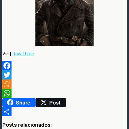
Via |
Row Three
Facebook
Twitter
Meneame
Share
Post
WhatsApp
Compartir
Posts relacionados: