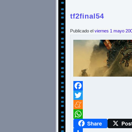
tf2final54
Publicado el
viernes 1 mayo 20
Facebook
Twitter
Meneame
Share
Pos
WhatsApp