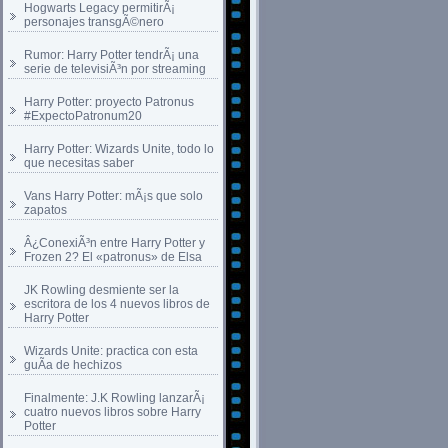
Hogwarts Legacy permitirÃ¡
personajes transgÃ©nero
Rumor: Harry Potter tendrÃ¡ una
serie de televisiÃ³n por streaming
Harry Potter: proyecto Patronus
#ExpectoPatronum20
Harry Potter: Wizards Unite, todo lo
que necesitas saber
Vans Harry Potter: mÃ¡s que solo
zapatos
Â¿ConexiÃ³n entre Harry Potter y
Frozen 2? El «patronus» de Elsa
JK Rowling desmiente ser la
escritora de los 4 nuevos libros de
Harry Potter
Wizards Unite: practica con esta
guÃ­a de hechizos
Finalmente: J.K Rowling lanzarÃ¡
cuatro nuevos libros sobre Harry
Potter