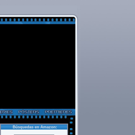
Búsquedas en Amazon: