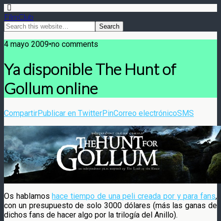
FilmClub
4 mayo 2009•no comments
Ya disponible The Hunt of
Gollum online
Compartir
Publicar en Twitter
Pin
Correo electrónico
SMS
Os hablamos
hace tiempo de una peli creada por y para fans
,
con un presupuesto de solo 3000 dólares (más las ganas de
dichos fans de hacer algo por la trilogía del Anillo).