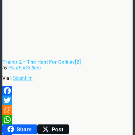
Trailer 2 – The Hunt For Gollum [2]
by
HuntForGollum
Via |
Slashfilm
Facebook
Twitter
Meneame
Share
Post
WhatsApp