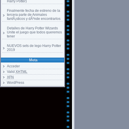
Harry Potter)
Finalmente fecha de estreno de la
tercera parte de Animales
fantÃ¡sticos y dÃ³nde encontrarlos
Detalles de Harry Potter Wizards
Unite el juego que todos queremos
tener
NUEVOS sets de lego Harry Potter
2019
Meta
Acceder
Valid
XHTML
XFN
WordPress