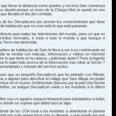
n que llevar la distancia como pueden y encima Sam comienza
 su abuelo porque un trozo de la Chispa Vital se quedó en uno
 que llevaba el día del combate.
ra de los Decepticons por poseer los conocimientos que tiene
e habitación que no cree todo lo que está pasando.
irecto para todas las televisiones del mundo, pues ve que no
edios normales, e insta a todo el mundo a que busque a
a Tierra sea destruida.
añero de habitación de Sam le lleva a ver a su contrincante en
 dar la verdad con noticias, información y videos en internet)
e lo que tiene en la cabeza. ¿Adivinais quién? Pues el Agente
ue lo sabe todo acerca de la información tras robar al Sector 7
smantelado y retirado del servicio activo.
guen que un pequeño Decepticon que ha peleado con Mikela,
ar a alguien para descifrar el código que Sam dibuja sin poder
n entrar en el museo Smithsonian (famoso por la peli Una Noche
etfire, un antiguo Decepticon unido a los Autobots a lo último
etfire usa un agujero espacio temporal para trasladarlos a todos
tio donde se supone que debía buscar algo.
sidente de los USA insta a los Autobots a abandonar el planeta
ticons solo aparecieron tras su llegada, y que puede ser que