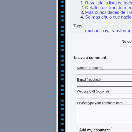
Revelada la lista de tod
Detalles de Transformer
Más curiosidades de Tr
Se mas chulo que nadie
Tags
michael bay
,
transforme
No co
Leave a comment
Nombre
(required)
E-mail
(required)
Website URI (optional)
Please type your comment here