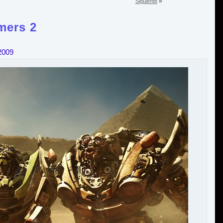
»
Siguiente
mers 2
 2009