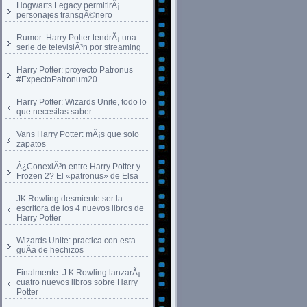
Hogwarts Legacy permitirÃ¡
personajes transgÃ©nero
Rumor: Harry Potter tendrÃ¡ una
serie de televisiÃ³n por streaming
Harry Potter: proyecto Patronus
#ExpectoPatronum20
Harry Potter: Wizards Unite, todo lo
que necesitas saber
Vans Harry Potter: mÃ¡s que solo
zapatos
Â¿ConexiÃ³n entre Harry Potter y
Frozen 2? El «patronus» de Elsa
JK Rowling desmiente ser la
escritora de los 4 nuevos libros de
Harry Potter
Wizards Unite: practica con esta
guÃ­a de hechizos
Finalmente: J.K Rowling lanzarÃ¡
cuatro nuevos libros sobre Harry
Potter