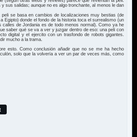
que (según otras webs y reviews) parece que revientan la peli.
s y sus salidas; aunque no es algo tronchante, al menos le dan
a peli se basa en cambios de localizaciones muy bestias (de
 Egipto) donde el fondo de la historia toca el surrealismo (un
s calles de Jordania es de todo menos normal). Como ya he
e saber qué se va a ver y juzgar dentro de eso: una peli con
to digital y el ejercito con un trasfondo de robots gigantes.
ir mucho a la trama.
obre esto. Como conclusión añadir que no se me ha hecho
iculón, solo que la volvería a ver un par de veces más, como
t