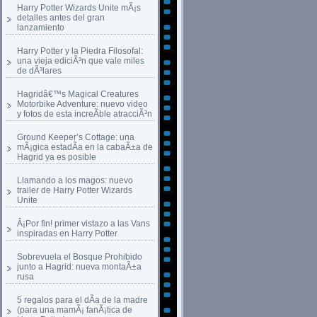
Harry Potter Wizards Unite mÃ¡s
detalles antes del gran
lanzamiento
Harry Potter y la Piedra Filosofal:
una vieja ediciÃ³n que vale miles
de dÃ³lares
Hagridâ€™s Magical Creatures
Motorbike Adventure: nuevo video
y fotos de esta increÃ­ble atracciÃ³n
Ground Keeper’s Cottage: una
mÃ¡gica estadÃ­a en la cabaÃ±a de
Hagrid ya es posible
Llamando a los magos: nuevo
trailer de Harry Potter Wizards
Unite
Â¡Por fin! primer vistazo a las Vans
inspiradas en Harry Potter
Sobrevuela el Bosque Prohibido
junto a Hagrid: nueva montaÃ±a
rusa
5 regalos para el dÃ­a de la madre
(para una mamÃ¡ fanÃ¡tica de