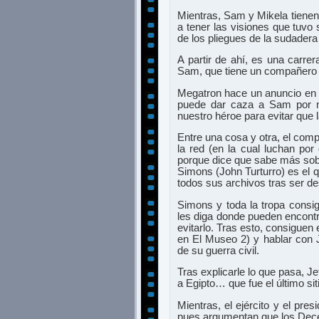
Mientras, Sam y Mikela tiene
a tener las visiones que tuvo
de los pliegues de la sudadera
A partir de ahí, es una carre
Sam, que tiene un compañero d
Megatron hace un anuncio en d
puede dar caza a Sam por m
nuestro héroe para evitar que l
Entre una cosa y otra, el comp
la red (en la cual luchan por
porque dice que sabe más sobr
Simons (John Turturro) es el q
todos sus archivos tras ser de
Simons y toda la tropa consi
les diga donde pueden encontr
evitarlo. Tras esto, consigue
en El Museo 2) y hablar con J
de su guerra civil.
Tras explicarle lo que pasa, J
a Egipto… que fue el último si
Mientras, el ejército y el pre
pues argumentan que los Decep