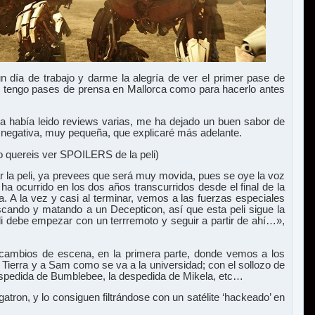
n día de trabajo y darme la alegría de ver el primer pase de
no tengo pases de prensa en Mallorca como para hacerlo antes
a había leido reviews varias, me ha dejado un buen sabor de
 negativa, muy pequeña, que explicaré más adelante.
quereis ver SPOILERS de la peli)
 la peli, ya prevees que será muy movida, pues se oye la voz
ha ocurrido en los dos años transcurridos desde el final de la
a. A la vez y casi al terminar, vemos a las fuerzas especiales
scando y matando a un Decepticon, así que esta peli sigue la
i debe empezar con un terrremoto y seguir a partir de ahí…»,
 cambios de escena, en la primera parte, donde vemos a los
Tierra y a Sam como se va a la universidad; con el sollozo de
espedida de Bumblebee, la despedida de Mikela, etc…
tron, y lo consiguen filtrándose con un satélite ‘hackeado’ en