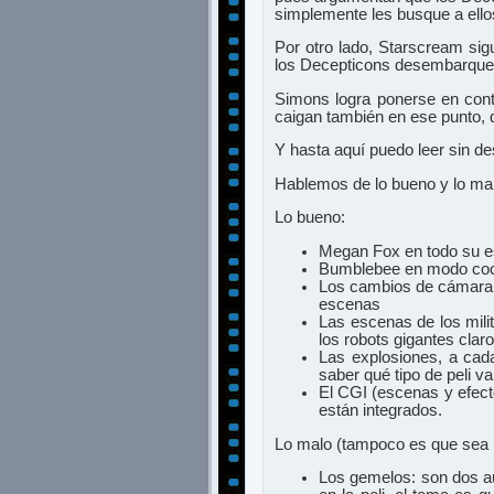
simplemente les busque a ello
Por otro lado, Starscream sig
los Decepticons desembarquen 
Simons logra ponerse en cont
caigan también en ese punto, 
Y hasta aquí puedo leer sin de
Hablemos de lo bueno y lo ma
Lo bueno:
Megan Fox en todo su e
Bumblebee en modo co
Los cambios de cámara t
escenas
Las escenas de los milit
los robots gigantes claro
Las explosiones, a cad
saber qué tipo de peli v
El CGI (escenas y efect
están integrados.
Lo malo (tampoco es que sea 
Los gemelos: son dos au