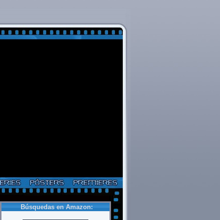
Búsquedas en Amazon: