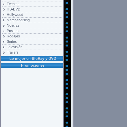
Eventos
HD-DVD
Hollywood
Merchandising
Noticias
Posters
Rodajes
Series
Televisión
Trailers
Lo mejor en BluRay y DVD
Promociones