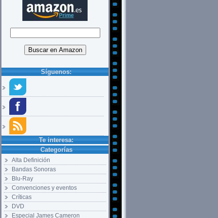
Síguenos:
Te interesa:
Categorías
Alta Definición
Bandas Sonoras
Blu-Ray
Convenciones y eventos
Críticas
DVD
Especial James Cameron