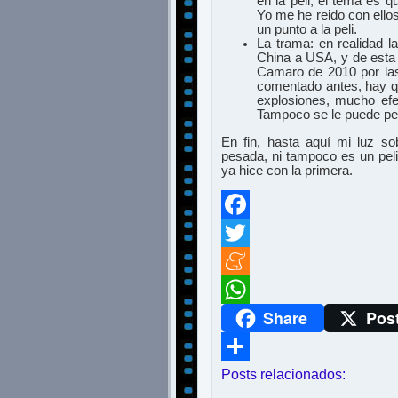
en la peli, el tema es 
Yo me he reido con ello
un punto a la peli.
La trama: en realidad l
China a USA, y de esta a
Camaro de 2010 por la
comentado antes, hay qu
explosiones, mucho efec
Tampoco se le puede ped
En fin, hasta aquí mi luz s
pesada, ni tampoco es un pel
ya hice con la primera.
Facebook
Twitter
Meneame
Share
Pos
WhatsApp
Posts relacionados:
Compartir