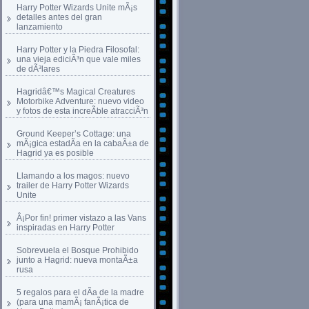
Harry Potter Wizards Unite mÃ¡s
detalles antes del gran
lanzamiento
Harry Potter y la Piedra Filosofal:
una vieja ediciÃ³n que vale miles
de dÃ³lares
Hagridâ€™s Magical Creatures
Motorbike Adventure: nuevo video
y fotos de esta increÃ­ble atracciÃ³n
Ground Keeper’s Cottage: una
mÃ¡gica estadÃ­a en la cabaÃ±a de
Hagrid ya es posible
Llamando a los magos: nuevo
trailer de Harry Potter Wizards
Unite
Â¡Por fin! primer vistazo a las Vans
inspiradas en Harry Potter
Sobrevuela el Bosque Prohibido
junto a Hagrid: nueva montaÃ±a
rusa
5 regalos para el dÃ­a de la madre
(para una mamÃ¡ fanÃ¡tica de