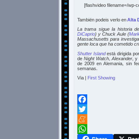
[flashvideo filename=/wp-co
También podeis verlo en
Alta 
La trama sigue la historia 
DiCaprio
) y Chuck Aule (
Mark
Massachusetts para investigar
gente loca que ha cometido c
Shutter Island
está dirigida po
de
Night Watch
,
Alexander
, 
de 2009 en Alemania, sin fe
semanas.
Via |
First Showing
Facebook
Twitter
Meneame