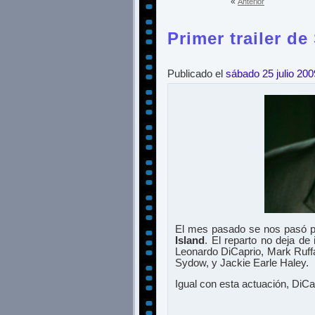
«
Anterior
Primer trailer de
Publicado el
sábado 25 julio 200
El mes pasado se nos pasó por
Island
. El reparto no deja d
Leonardo DiCaprio, Mark Ruffa
Sydow, y Jackie Earle Haley.
Igual con esta actuación, DiCa