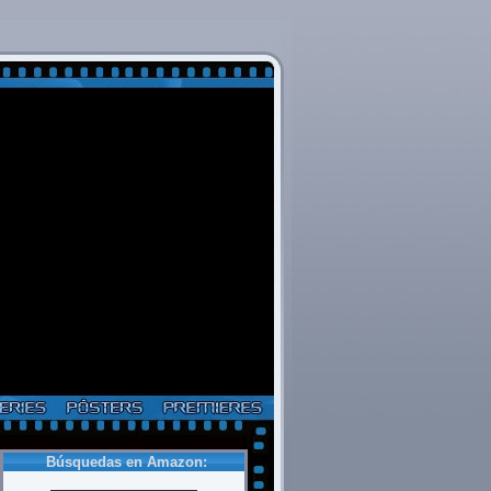
Búsquedas en Amazon: