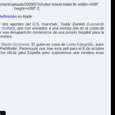
ntent/uploads/2009/07/shutter-island-trailer.flv width=»598″
height=»268″ /]
Definición
en Apple
de dos agentes del U.S. marshals, Teddy Daniels (
Leonardo
 Ruffalo
), que son enviados a una remota isla de la costa de
 una desaparición misteriorsa de una prisión hospital para la
rímenes.
r
Martin Scorsese
. El guión es cosa de
Laeta Kalogridis
, autor
y
Pathfinder
. Paramount nos trae esta peli para el 8 de octubre
cha oficial para España pero suponemos que rondara esas