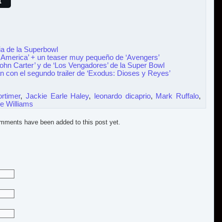
t
sia de la Superbowl
n America’ + un teaser muy pequeño de ‘Avengers’
John Carter’ y de ‘Los Vengadores’ de la Super Bowl
n con el segundo trailer de ‘Exodus: Dioses y Reyes’
rtimer
,
Jackie Earle Haley
,
leonardo dicaprio
,
Mark Ruffalo
,
le Williams
mments have been added to this post yet.