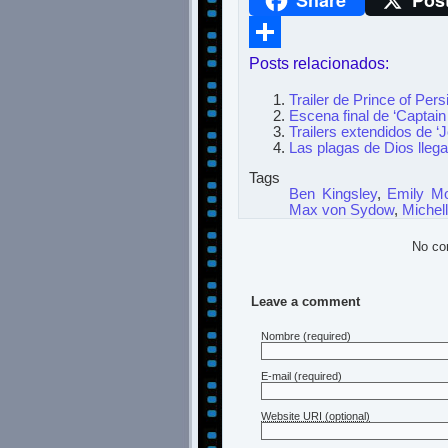
Share
Pos
WhatsApp
Posts relacionados:
Compartir
Trailer de Prince of Per
Escena final de ‘Captai
Trailers extendidos de ‘
Las plagas de Dios llega
Tags
Ben Kingsley
,
Emily Mo
Max von Sydow
,
Michel
No co
Leave a comment
Nombre
(required)
E-mail
(required)
Website URI (optional)