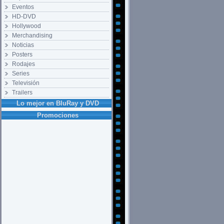
Eventos
HD-DVD
Hollywood
Merchandising
Noticias
Posters
Rodajes
Series
Televisión
Trailers
Lo mejor en BluRay y DVD
Promociones