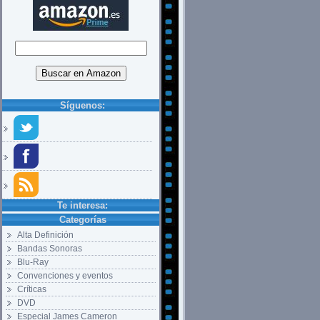
Síguenos:
Te interesa:
Categorías
Alta Definición
Bandas Sonoras
Blu-Ray
Convenciones y eventos
Críticas
DVD
Especial James Cameron