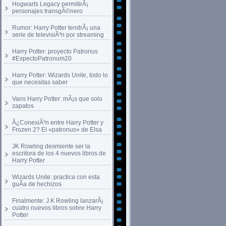
Hogwarts Legacy permitirÃ¡
personajes transgÃ©nero
Rumor: Harry Potter tendrÃ¡ una
serie de televisiÃ³n por streaming
Harry Potter: proyecto Patronus
#ExpectoPatronum20
Harry Potter: Wizards Unite, todo lo
que necesitas saber
Vans Harry Potter: mÃ¡s que solo
zapatos
Â¿ConexiÃ³n entre Harry Potter y
Frozen 2? El «patronus» de Elsa
JK Rowling desmiente ser la
escritora de los 4 nuevos libros de
Harry Potter
Wizards Unite: practica con esta
guÃ­a de hechizos
Finalmente: J.K Rowling lanzarÃ¡
cuatro nuevos libros sobre Harry
Potter