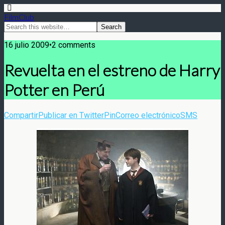
FilmClub
16 julio 2009•2 comments
Revuelta en el estreno de Harry
Potter en Perú
Compartir
Publicar en Twitter
Pin
Correo electrónico
SMS