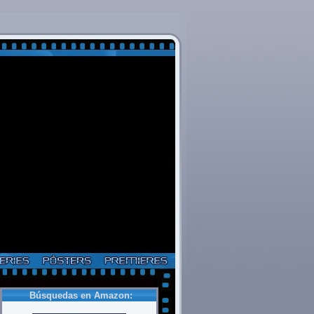
Búsquedas en Amazon: