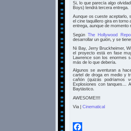
Si, lo que parecía algo olvid
Boys) tendrá tercera entrega.
Aunque os cueste aceptarlo, 
el cine taquillero gira en torno
entrega, aunque de momento n
Según
The Hollywood Repor
desarrollar un guión, y se tien
Ni Bay, Jerry Bruckheimer, Wi
el proyecto está en fase muy
Lawrence son los enormes sal
más de lo que debería.
Algunos se aventuran a hacer
cartel de droga en medio y t
cañón (quizás podríamos v
Explosiones con tanques… Au
Baytástico.
AWESOME!!!!
Via |
Cinematical