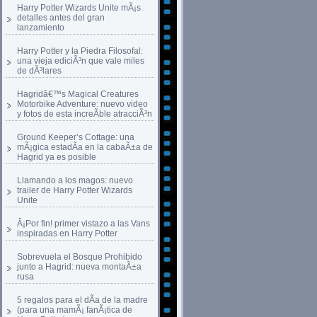
Harry Potter Wizards Unite mÃ¡s
detalles antes del gran
lanzamiento
Harry Potter y la Piedra Filosofal:
una vieja ediciÃ³n que vale miles
de dÃ³lares
Hagridâ€™s Magical Creatures
Motorbike Adventure: nuevo video
y fotos de esta increÃ­ble atracciÃ³n
Ground Keeper’s Cottage: una
mÃ¡gica estadÃ­a en la cabaÃ±a de
Hagrid ya es posible
Llamando a los magos: nuevo
trailer de Harry Potter Wizards
Unite
Â¡Por fin! primer vistazo a las Vans
inspiradas en Harry Potter
Sobrevuela el Bosque Prohibido
junto a Hagrid: nueva montaÃ±a
rusa
5 regalos para el dÃ­a de la madre
(para una mamÃ¡ fanÃ¡tica de