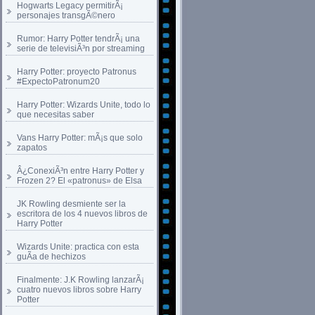
Hogwarts Legacy permitirÃ¡
personajes transgÃ©nero
Rumor: Harry Potter tendrÃ¡ una
serie de televisiÃ³n por streaming
Harry Potter: proyecto Patronus
#ExpectoPatronum20
Harry Potter: Wizards Unite, todo lo
que necesitas saber
Vans Harry Potter: mÃ¡s que solo
zapatos
Â¿ConexiÃ³n entre Harry Potter y
Frozen 2? El «patronus» de Elsa
JK Rowling desmiente ser la
escritora de los 4 nuevos libros de
Harry Potter
Wizards Unite: practica con esta
guÃ­a de hechizos
Finalmente: J.K Rowling lanzarÃ¡
cuatro nuevos libros sobre Harry
Potter