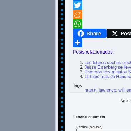
Facebook
Twitter
Meneame
Share
Pos
WhatsApp
Posts relacionados:
Compartir
Los futuros coches eléc
Jesse Eisenberg se llev
Primeros tres minutos 
11 fotos más de Hanco
Tags
martin_lawrence
,
will_s
No co
Leave a comment
Nombre
(required)