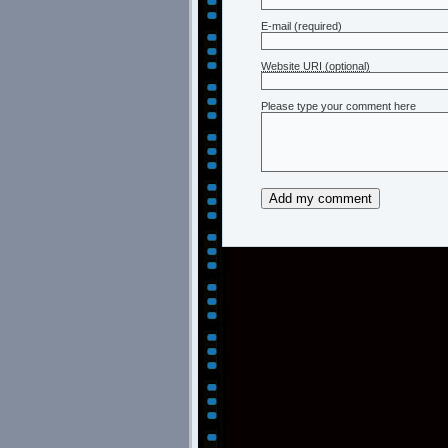
E-mail
(required)
Website URI (optional)
Please type your comment here