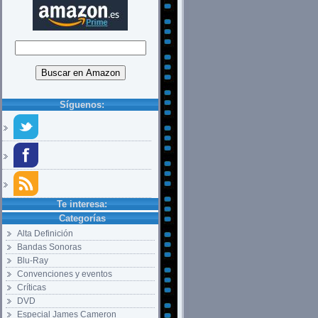
Síguenos:
Te interesa:
Categorías
Alta Definición
Bandas Sonoras
Blu-Ray
Convenciones y eventos
Críticas
DVD
Especial James Cameron