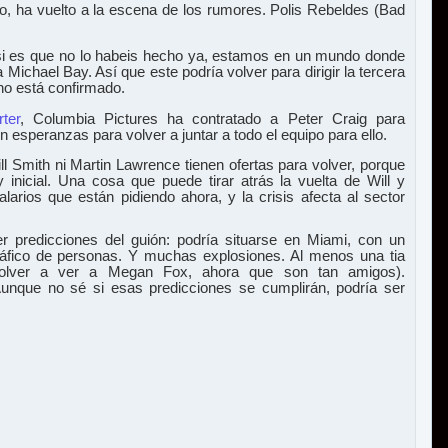
ado, ha vuelto a la escena de los rumores. Polis Rebeldes (Bad
si es que no lo habeis hecho ya, estamos en un mundo donde
 a Michael Bay. Así que este podría volver para dirigir la tercera
o está confirmado.
ter
, Columbia Pictures ha contratado a Peter Craig para
en esperanzas para volver a juntar a todo el equipo para ello.
ll Smith ni Martin Lawrence tienen ofertas para volver, porque
 inicial. Una cosa que puede tirar atrás la vuelta de Will y
arios que están pidiendo ahora, y la crisis afecta al sector
 predicciones del guión: podría situarse en Miami, con un
ráfico de personas. Y muchas explosiones. Al menos una tia
olver a ver a Megan Fox, ahora que son tan amigos).
nque no sé si esas predicciones se cumplirán, podría ser