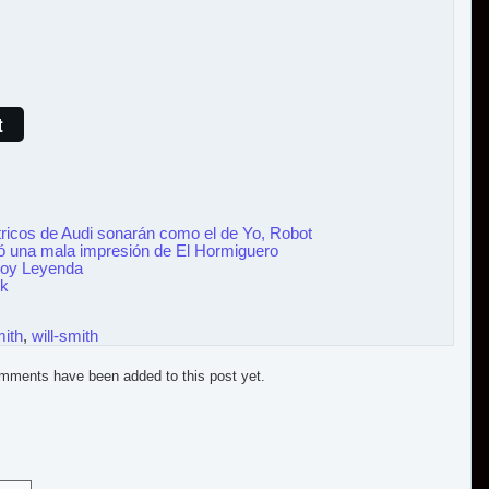
t
tricos de Audi sonarán como el de Yo, Robot
ó una mala impresión de El Hormiguero
Soy Leyenda
ck
mith
,
will-smith
mments have been added to this post yet.