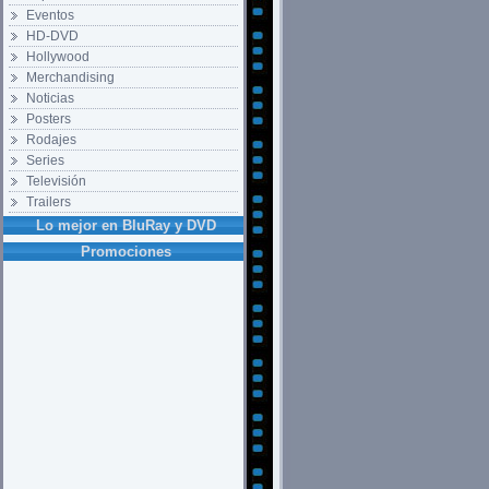
Eventos
HD-DVD
Hollywood
Merchandising
Noticias
Posters
Rodajes
Series
Televisión
Trailers
Lo mejor en BluRay y DVD
Promociones