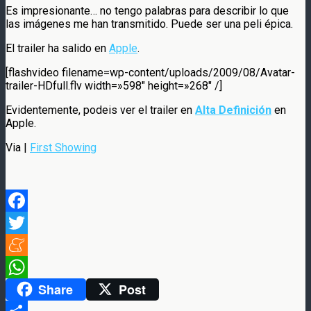
Es impresionante… no tengo palabras para describir lo que
las imágenes me han transmitido. Puede ser una peli épica.
El trailer ha salido en
Apple
.
[flashvideo filename=wp-content/uploads/2009/08/Avatar-
trailer-HDfull.flv width=»598″ height=»268″ /]
Evidentemente, podeis ver el trailer en
Alta Definición
en
Apple.
Via |
First Showing
Facebook
Twitter
Meneame
Share
Post
WhatsApp