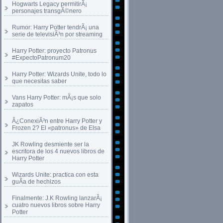
Hogwarts Legacy permitirÃ¡
personajes transgÃ©nero
Rumor: Harry Potter tendrÃ¡ una
serie de televisiÃ³n por streaming
Harry Potter: proyecto Patronus
#ExpectoPatronum20
Harry Potter: Wizards Unite, todo lo
que necesitas saber
Vans Harry Potter: mÃ¡s que solo
zapatos
Â¿ConexiÃ³n entre Harry Potter y
Frozen 2? El «patronus» de Elsa
JK Rowling desmiente ser la
escritora de los 4 nuevos libros de
Harry Potter
Wizards Unite: practica con esta
guÃ­a de hechizos
Finalmente: J.K Rowling lanzarÃ¡
cuatro nuevos libros sobre Harry
Potter