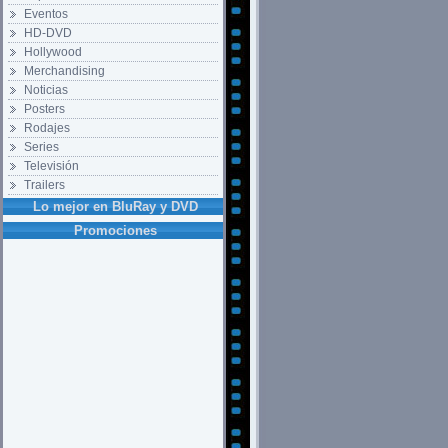
Eventos
HD-DVD
Hollywood
Merchandising
Noticias
Posters
Rodajes
Series
Televisión
Trailers
Lo mejor en BluRay y DVD
Promociones