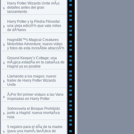
Harry Potter Wizards Unite mÃ¡s
detalles antes del gran
lanzamiento
Harry Potter y la Piedra Filosofal:
una vieja ediciÃ³n que vale miles
de dÃ³lares
Hagridâ€™s Magical Creatures
Motorbike Adventure: nuevo video
y fotos de esta increÃ­ble atracciÃ³n
Ground Keeper’s Cottage: una
mÃ¡gica estadÃ­a en la cabaÃ±a de
Hagrid ya es posible
Llamando a los magos: nuevo
trailer de Harry Potter Wizards
Unite
Â¡Por fin! primer vistazo a las Vans
inspiradas en Harry Potter
Sobrevuela el Bosque Prohibido
junto a Hagrid: nueva montaÃ±a
rusa
5 regalos para el dÃ­a de la madre
(para una mamÃ¡ fanÃ¡tica de