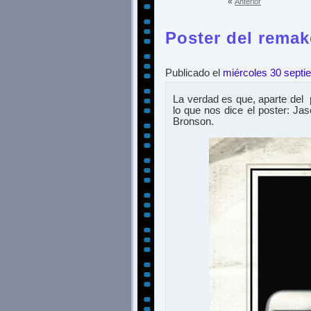
«
Anterior
Poster del rema
Publicado el
miércoles 30 septi
La verdad es que, aparte del
lo que nos dice el poster: Ja
Bronson.