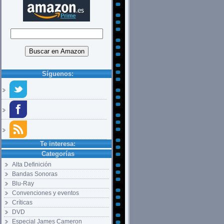
Síguenos:
Te interesa:
Categorías
Alta Definición
Bandas Sonoras
Blu-Ray
Convenciones y eventos
Críticas
DVD
Especial James Cameron