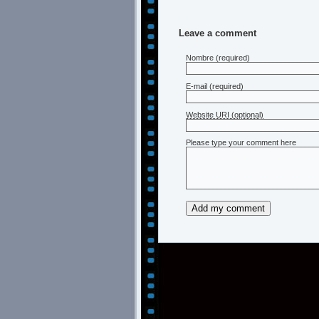
Leave a comment
Nombre
(required)
E-mail
(required)
Website URI (optional)
Please type your comment here