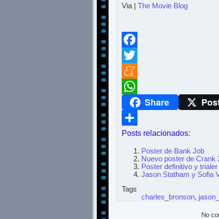
Via |
The Movie Blog
Facebook
Twitter
Meneame
Share
Pos
WhatsApp
Posts relacionados:
Compartir
Poster de Bank Job
Nuevo poster de Crank 
Poster definitivo y tria
Jason Statham y Sofia Ve
Tags
charles_bronson
,
jason
No co