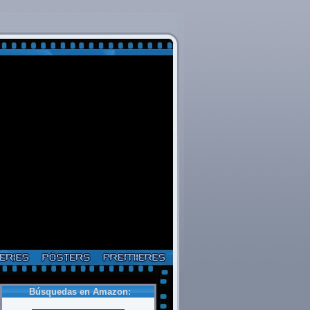
Búsquedas en Amazon: