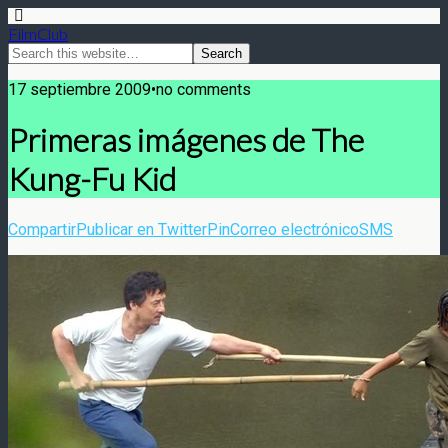
FilmClub
17 septiembre 2009•no comments
Primeras imágenes de The
Kung-Fu Kid
Compartir
Publicar en Twitter
Pin
Correo electrónico
SMS