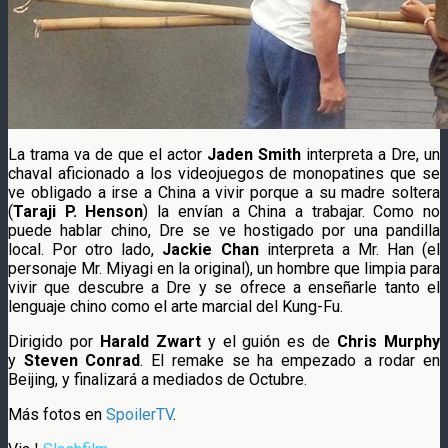
La trama va de que el actor
Jaden Smith
interpreta a Dre, un
chaval aficionado a los videojuegos de monopatines que se
ve obligado a irse a China a vivir porque a su madre soltera
(
Taraji P. Henson
) la envían a China a trabajar. Como no
puede hablar chino, Dre se ve hostigado por una pandilla
local. Por otro lado,
Jackie Chan
interpreta a Mr. Han (el
personaje Mr. Miyagi en la original), un hombre que limpia para
vivir que descubre a Dre y se ofrece a enseñarle tanto el
lenguaje chino como el arte marcial del Kung-Fu.
Dirigido por
Harald Zwart
y el guión es de
Chris Murphy
y
Steven Conrad
. El remake se ha empezado a rodar en
Beijing, y finalizará a mediados de Octubre.
Más fotos en
SpoilerTV
.