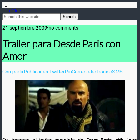
FilmClub
21 septiembre 2009•no comments
Trailer para Desde Paris con
Amor
Compartir
Publicar en Twitter
Pin
Correo electrónico
SMS