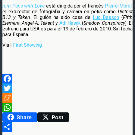
rom Paris with Love
está dirigida por el francés
Pierre Morel
,
el exdirector de fotografía y cámara en pelis como
District
B13 y
Taken
. El guión ha sido cosa de
Luc Besson
(
Fifth
Element
,
Angel-A
,
Taken
) y
Adi Hasak
(
Shadow Conspiracy
). El
estreno para USA es para el 19 de febrero de 2010. Sin fecha
para España.
Via |
First Showing
Facebook
Twitter
Meneame
Share
Post
WhatsApp