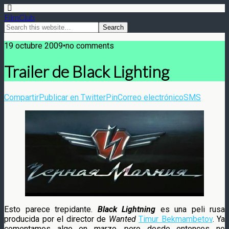
FilmClub
19 octubre 2009•no comments
Trailer de Black Lighting
Compartir
Publicar en Twitter
Pin
Correo electrónico
SMS
Esto parece trepidante.
Black Lightning
es una peli rusa
producida por el director de
Wanted
Timur Bekmambetov
. Ya
comentamos algo en marzo, pero desde entonces no