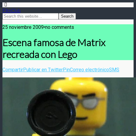
FilmClub
25 noviembre 2009•no comments
Escena famosa de Matrix
recreada con Lego
Compartir
Publicar en Twitter
Pin
Correo electrónico
SMS