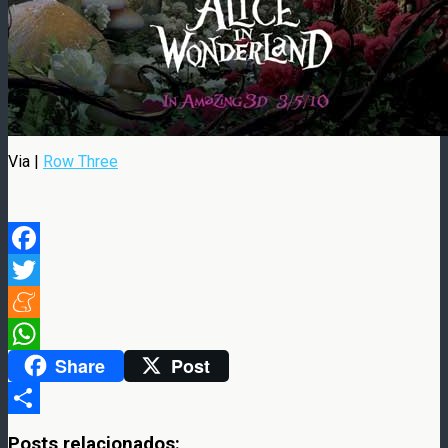
Via |
Row Three
Facebook
Twitter
Meneame
Share
Post
WhatsApp
Compartir
Posts relacionados: