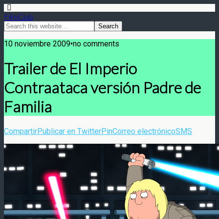
FilmClub
10 noviembre 2009•no comments
Trailer de El Imperio
Contraataca versión Padre de
Familia
Compartir
Publicar en Twitter
Pin
Correo electrónico
SMS