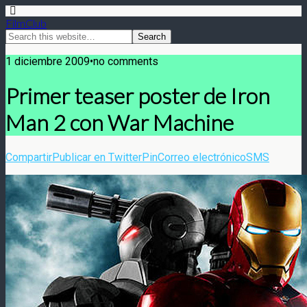
FilmClub
1 diciembre 2009•no comments
Primer teaser poster de Iron
Man 2 con War Machine
Compartir
Publicar en Twitter
Pin
Correo electrónico
SMS