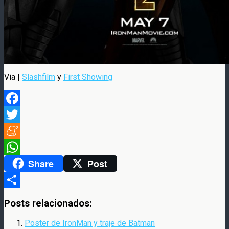
Via |
Slashfilm
y
First Showing
Facebook
Twitter
Meneame
Share
Post
WhatsApp
Compartir
Posts relacionados:
Poster de IronMan y traje de Batman