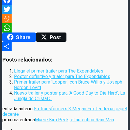
Facebook
Twitter
Meneame
Share
Post
WhatsApp
Compartir
Posts relacionados:
Llega el primer trailer para The Expendables
Poster definitivo y trialer para The Expendables
Primer trailer para ‘Looper’, con Bruce Willis y Joseph
Gordon Levitt
Nuevo trailer y poster para ‘A Good Day to Die Hard’, La
Jungla de Cristal 5
entrada anterior
En Transformers 3 Megan Fox tendrá un papel
decente
próxima entrada
Muere Kim Peek, el auténtico Rain Man