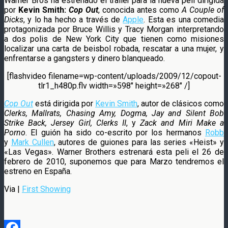
Warner Bros ha estrenado el trailer para la nueva peli dirigida
por
Kevin Smith:
Cop Out
, conocida antes como
A Couple of
Dicks
, y lo ha hecho a través de
Apple
. Esta es una comedia
protagonizada por Bruce Willis y Tracy Morgan interpretando
a dos polis de New York City que tienen como misiones
localizar una carta de beisbol robada, rescatar a una mujer, y
enfrentarse a gangsters y dinero blanqueado.
[flashvideo filename=wp-content/uploads/2009/12/copout-
tlr1_h480p.flv width=»598″ height=»268″ /]
Cop Out
está dirigida por
Kevin Smith
, autor de clásicos como
Clerks, Mallrats, Chasing Amy, Dogma, Jay and Silent Bob
Strike Back, Jersey Girl, Clerks II
, y
Zack and Miri Make a
Porno
. El guión ha sido co-escrito por los hermanos
Robb
y
Mark Cullen
, autores de guiones para las series «Heist» y
«Las Vegas». Warner Brothers estrenará esta peli el 26 de
febrero de 2010, suponemos que para Marzo tendremos el
estreno en España.
Via |
First Showing