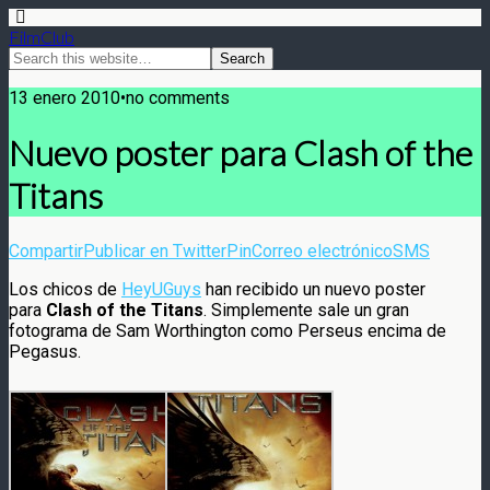
FilmClub
13 enero 2010•no comments
Nuevo poster para Clash of the
Titans
Compartir
Publicar en Twitter
Pin
Correo electrónico
SMS
Los chicos de
HeyUGuys
han recibido un nuevo poster
para
Clash of the Titans
. Simplemente sale un gran
fotograma de Sam Worthington como Perseus encima de
Pegasus.