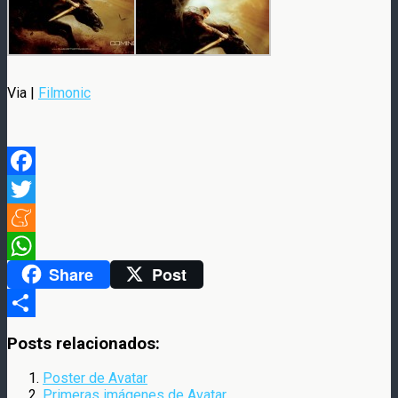
Via |
Filmonic
Facebook
Twitter
Meneame
Share
Post
WhatsApp
Compartir
Posts relacionados:
Poster de Avatar
Primeras imágenes de Avatar