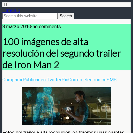
FilmClub
8 marzo 2010•no comments
100 imágenes de alta
resolución del segundo trailer
de Iron Man 2
Compartir
Publicar en Twitter
Pin
Correo electrónico
SMS
Fotos del trailer a alta resolución, os traemos unas cuantas…