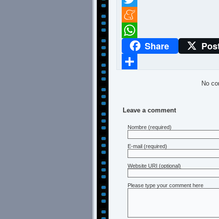
Twitter
Meneame
Share
Pos
WhatsApp
Compartir
No co
Leave a comment
Nombre
(required)
E-mail
(required)
Website URI (optional)
Please type your comment here