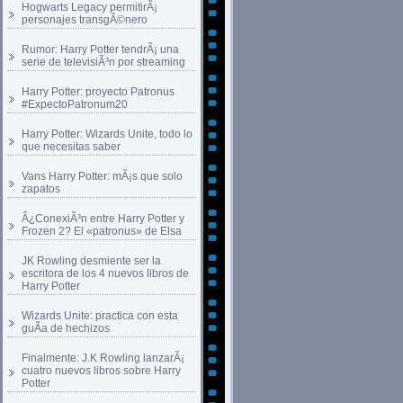
Hogwarts Legacy permitirÃ¡
personajes transgÃ©nero
Rumor: Harry Potter tendrÃ¡ una
serie de televisiÃ³n por streaming
Harry Potter: proyecto Patronus
#ExpectoPatronum20
Harry Potter: Wizards Unite, todo lo
que necesitas saber
Vans Harry Potter: mÃ¡s que solo
zapatos
Â¿ConexiÃ³n entre Harry Potter y
Frozen 2? El «patronus» de Elsa
JK Rowling desmiente ser la
escritora de los 4 nuevos libros de
Harry Potter
Wizards Unite: practica con esta
guÃ­a de hechizos
Finalmente: J.K Rowling lanzarÃ¡
cuatro nuevos libros sobre Harry
Potter