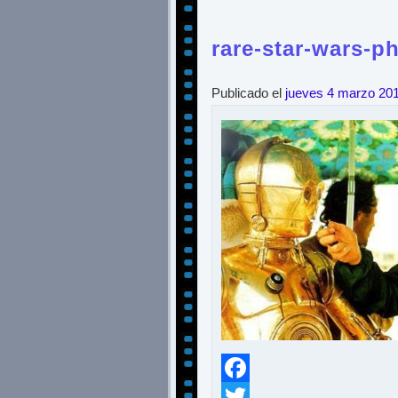
rare-star-wars-p
Publicado el
jueves 4 marzo 20
Facebook