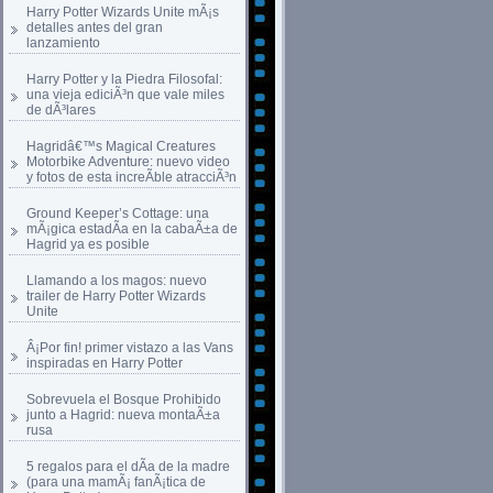
Harry Potter Wizards Unite mÃ¡s
detalles antes del gran
lanzamiento
Harry Potter y la Piedra Filosofal:
una vieja ediciÃ³n que vale miles
de dÃ³lares
Hagridâ€™s Magical Creatures
Motorbike Adventure: nuevo video
y fotos de esta increÃ­ble atracciÃ³n
Ground Keeper’s Cottage: una
mÃ¡gica estadÃ­a en la cabaÃ±a de
Hagrid ya es posible
Llamando a los magos: nuevo
trailer de Harry Potter Wizards
Unite
Â¡Por fin! primer vistazo a las Vans
inspiradas en Harry Potter
Sobrevuela el Bosque Prohibido
junto a Hagrid: nueva montaÃ±a
rusa
5 regalos para el dÃ­a de la madre
(para una mamÃ¡ fanÃ¡tica de