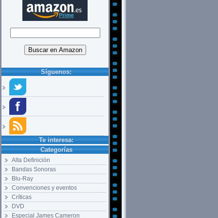
Síguenos:
Te interesa:
Categorías
Alta Definición
Bandas Sonoras
Blu-Ray
Convenciones y eventos
Críticas
DVD
Especial James Cameron