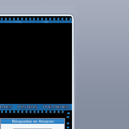
Búsquedas en Amazon: