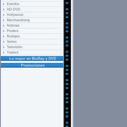
Eventos
HD-DVD
Hollywood
Merchandising
Noticias
Posters
Rodajes
Series
Televisión
Trailers
Lo mejor en BluRay y DVD
Promociones